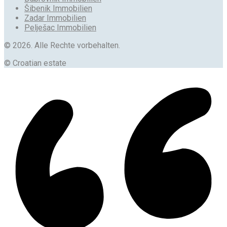
Šibenik Immobilien
Zadar Immobilien
Pelješac Immobilien
© 2026. Alle Rechte vorbehalten.
© Croatian estate