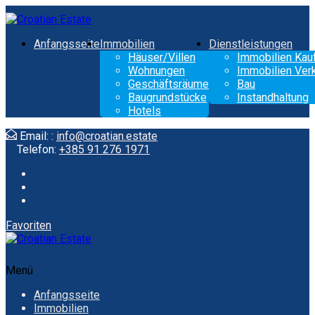
Anfangsseite
Immobilien
Dienstleistungen
Häuser/Villen
Immobilien Kau
Wohnungen
Immobilien Ver
Geschäftsräume
Bau
Baugrundstücke
Instandhaltung
Hotels
Email: :
info@croatian.estate
Telefon:
+385 91 276 1971
Favoriten
Menü
Anfangsseite
Immobilien