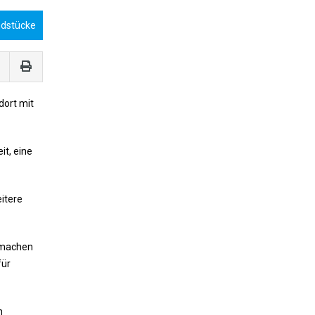
ndstücke
dort mit
it, eine
itere
 machen
für
n