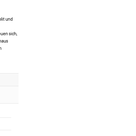
lit und
uen sich,
inaus
n