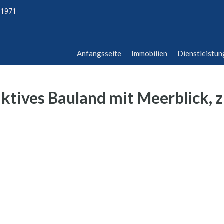
 1971
Anfangsseite
Immobilien
Dienstleistu
Anfangsseite
Immobilien
Dienstleistu
raktives Bauland mit Meerblick, 