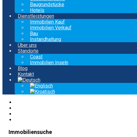
Baugrundstücke
Hotels
Dienstleistungen
Immobilien Kauf
Immobilien Verkauf
Bau
Instandhaltung
Über uns
Standorte
Coast
Immobilien Inseln
Blog
Kontakt
Immobiliensuche