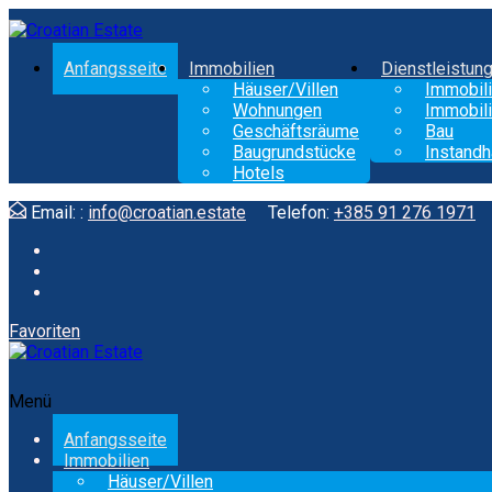
Anfangsseite
Immobilien
Dienstleistun
Häuser/Villen
Immobili
Wohnungen
Immobili
Geschäftsräume
Bau
Baugrundstücke
Instandh
Hotels
Email: :
info@croatian.estate
Telefon:
+385 91 276 1971
Favoriten
Menü
Anfangsseite
Immobilien
Häuser/Villen