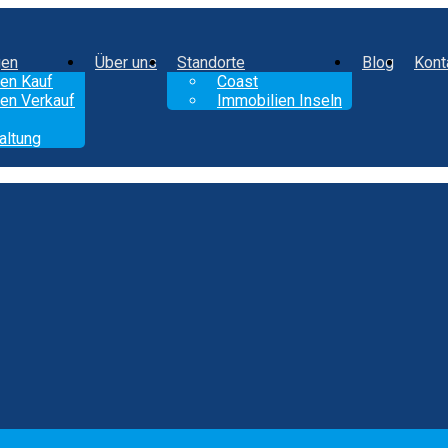
gen
Über uns
Standorte
Blog
Kont
en Kauf
Coast
en Verkauf
Immobilien Inseln
altung