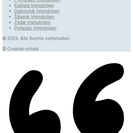
Kaštela Immobilien
Dubrovnik Immobilien
Šibenik Immobilien
Zadar Immobilien
Pelješac Immobilien
© 2026. Alle Rechte vorbehalten.
© Croatian estate