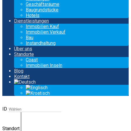
Geschäftsräume
Baugrundstücke
Hotels
Dienstleistungen
Immobilien Kauf
Immobilien Verkauf
Bau
Instandhaltung
Über uns
Standorte
Coast
Immobilien Inseln
Blog
Kontakt
ID
Standort