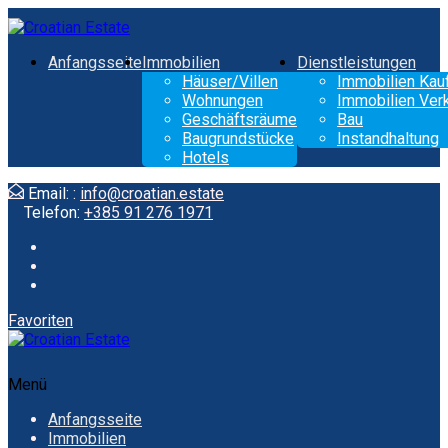
Anfangsseite
Immobilien
Dienstleistungen
Häuser/Villen
Immobilien Kau
Wohnungen
Immobilien Ver
Geschäftsräume
Bau
Baugrundstücke
Instandhaltung
Hotels
Email: :
info@croatian.estate
Telefon:
+385 91 276 1971
Favoriten
Menü
Anfangsseite
Immobilien