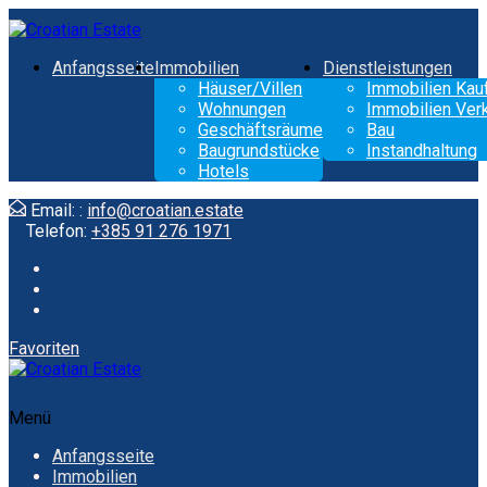
Anfangsseite
Immobilien
Dienstleistungen
Häuser/Villen
Immobilien Kau
Wohnungen
Immobilien Ver
Geschäftsräume
Bau
Baugrundstücke
Instandhaltung
Hotels
Email: :
info@croatian.estate
Telefon:
+385 91 276 1971
Favoriten
Menü
Anfangsseite
Immobilien