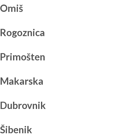
Omiš
Rogoznica
Primošten
Makarska
Dubrovnik
Šibenik