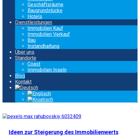
Geschäftsräume
Baugrundstücke
Hotels
Dienstleistungen
Immobilien Kauf
Immobilien Verkauf
Bau
Instandhaltung
Über uns
Standorte
Coast
Immobilien Inseln
Blog
Kontakt
Ideen zur Steigerung des Immobilienwerts