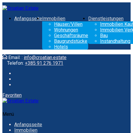
Anfangsseite
Immobilien
Dienstleistungen
Häuser/Villen
Immobilien Kau
Wohnungen
Immobilien Ver
Geschäftsräume
Bau
Baugrundstücke
Instandhaltung
Hotels
Email: :
info@croatian.estate
Telefon:
+385 91 276 1971
Favoriten
Menü
Anfangsseite
Immobilien