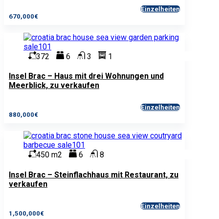
Einzelheiten
670,000€
372
6
3
1
Insel Brac – Haus mit drei Wohnungen und
Meerblick, zu verkaufen
Einzelheiten
880,000€
450 m2
6
8
Insel Brac – Steinflachhaus mit Restaurant, zu
verkaufen
Einzelheiten
1,500,000€