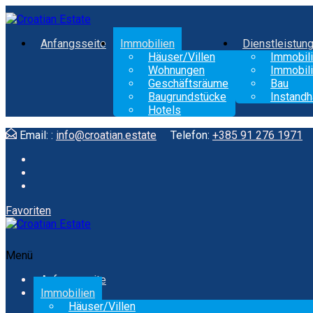
Anfangsseite
Immobilien
Dienstleistun
Häuser/Villen
Immobili
Wohnungen
Immobili
Geschäftsräume
Bau
Baugrundstücke
Instandh
Hotels
Email: :
info@croatian.estate
Telefon:
+385 91 276 1971
Favoriten
Menü
Anfangsseite
Immobilien
Häuser/Villen