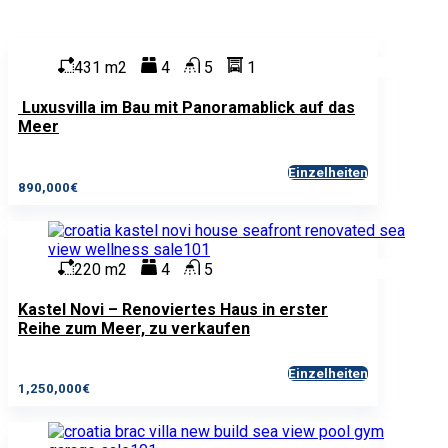
431 m2
4
5
1
Luxusvilla im Bau mit Panoramablick auf das
Meer
Einzelheiten
890,000€
220 m2
4
5
Kastel Novi – Renoviertes Haus in erster
Reihe zum Meer, zu verkaufen
Einzelheiten
1,250,000€