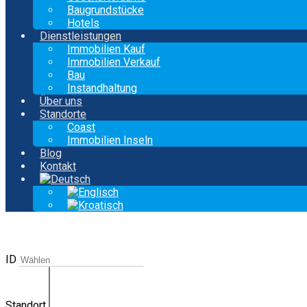
Baugrundstücke
Hotels
Dienstleistungen
Immobilien Kauf
Immobilien Verkauf
Bau
Instandhaltung
Über uns
Standorte
Coast
Immobilien Inseln
Blog
Kontakt
ID
Standort