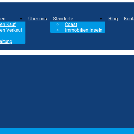
gen
Über uns
Standorte
Blog
Kont
en Kauf
Coast
en Verkauf
Immobilien Inseln
altung