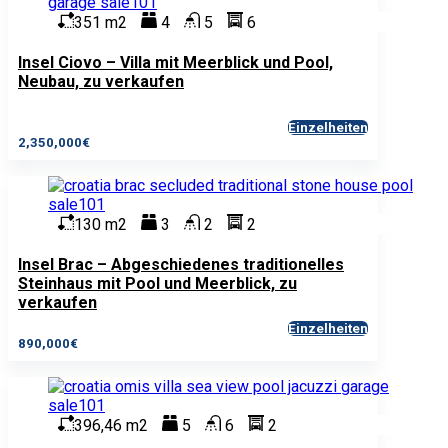
351 m2
4
5
6
Insel Ciovo – Villa mit Meerblick und Pool,
Neubau, zu verkaufen
Einzelheiten
2,350,000€
130 m2
3
2
2
Insel Brac – Abgeschiedenes traditionelles
Steinhaus mit Pool und Meerblick, zu
verkaufen
Einzelheiten
890,000€
396,46 m2
5
6
2