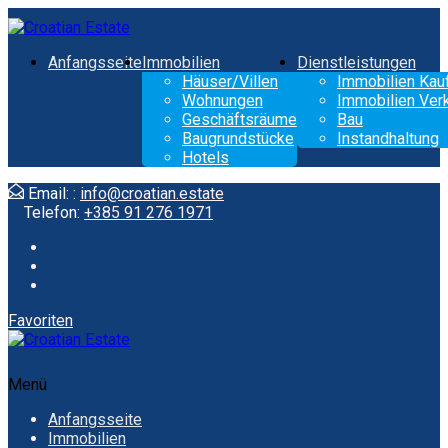
Anfangsseite
Immobilien
Dienstleistungen
Häuser/Villen
Immobilien Kau
Wohnungen
Immobilien Ver
Geschäftsräume
Bau
Baugrundstücke
Instandhaltung
Hotels
Email: :
info@croatian.estate
Telefon:
+385 91 276 1971
Favoriten
Menü
Anfangsseite
Immobilien