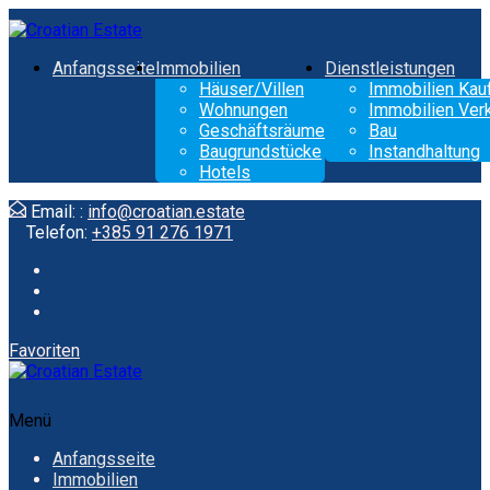
Anfangsseite
Immobilien
Dienstleistungen
Häuser/Villen
Immobilien Kau
Wohnungen
Immobilien Ver
Geschäftsräume
Bau
Baugrundstücke
Instandhaltung
Hotels
Email: :
info@croatian.estate
Telefon:
+385 91 276 1971
Favoriten
Menü
Anfangsseite
Immobilien