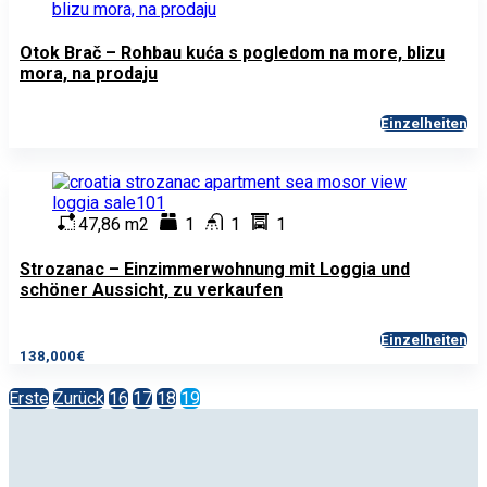
Otok Brač – Rohbau kuća s pogledom na more, blizu
mora, na prodaju
Einzelheiten
47,86 m2
1
1
1
Strozanac – Einzimmerwohnung mit Loggia und
schöner Aussicht, zu verkaufen
Einzelheiten
138,000€
Erste
Zurück
16
17
18
19