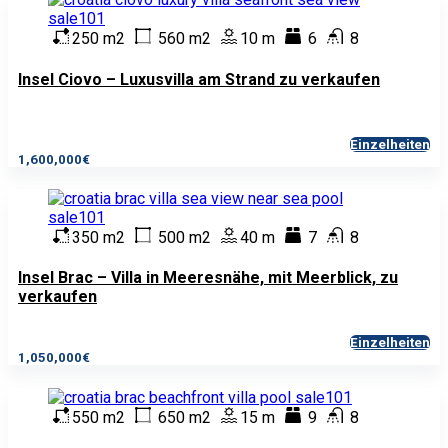
250 m2
560 m2
10 m
6
8
Insel Ciovo – Luxusvilla am Strand zu verkaufen
Einzelheiten
1,600,000€
350 m2
500 m2
40 m
7
8
Insel Brac – Villa in Meeresnähe, mit Meerblick, zu
verkaufen
Einzelheiten
1,050,000€
550 m2
650 m2
15 m
9
8