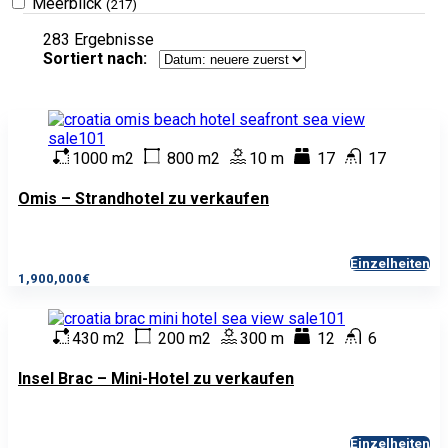
Meerblick
(217)
283
Ergebnisse
Sortiert nach:
1000 m2
800 m2
10 m
17
17
Omis – Strandhotel zu verkaufen
Einzelheiten
1,900,000€
430 m2
200 m2
300 m
12
6
Insel Brac – Mini-Hotel zu verkaufen
Einzelheiten