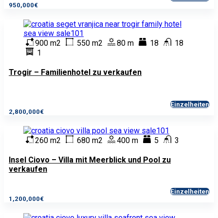
950,000€
900 m2
550 m2
80 m
18
18
1
Trogir – Familienhotel zu verkaufen
Einzelheiten
2,800,000€
260 m2
680 m2
400 m
5
3
Insel Ciovo – Villa mit Meerblick und Pool zu
verkaufen
Einzelheiten
1,200,000€