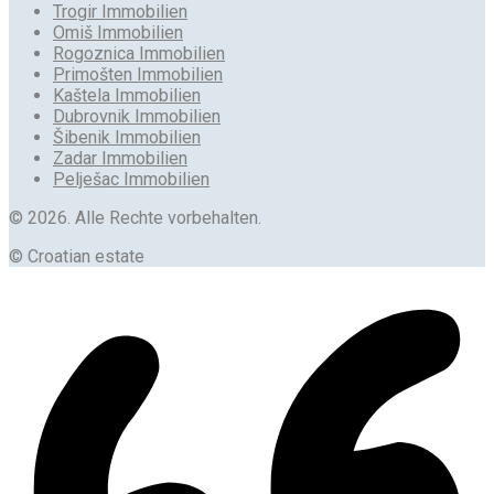
Trogir Immobilien
Omiš Immobilien
Rogoznica Immobilien
Primošten Immobilien
Kaštela Immobilien
Dubrovnik Immobilien
Šibenik Immobilien
Zadar Immobilien
Pelješac Immobilien
© 2026. Alle Rechte vorbehalten.
© Croatian estate