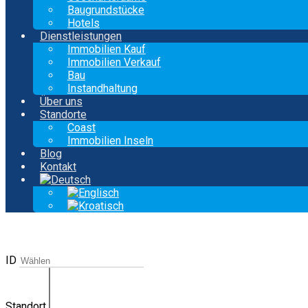
Baugrundstücke
Hotels
Dienstleistungen
Immobilien Kauf
Immobilien Verkauf
Bau
Instandhaltung
Über uns
Standorte
Coast
Immobilien Inseln
Blog
Kontakt
ID
Standort