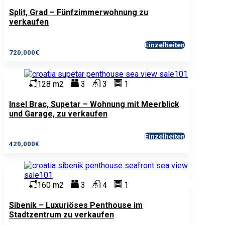
Split, Grad – Fünfzimmerwohnung zu
verkaufen
Einzelheiten
720,000€
128 m2
3
3
1
Insel Brac, Supetar – Wohnung mit Meerblick
und Garage, zu verkaufen
Einzelheiten
420,000€
160 m2
3
4
1
Sibenik – Luxuriöses Penthouse im
Stadtzentrum zu verkaufen