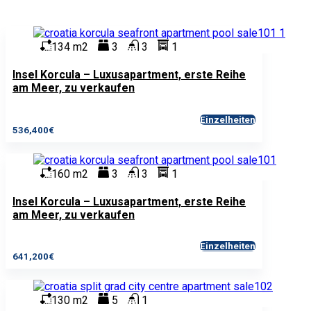
134 m2
3
3
1
Insel Korcula – Luxusapartment, erste Reihe
am Meer, zu verkaufen
Einzelheiten
536,400€
160 m2
3
3
1
Insel Korcula – Luxusapartment, erste Reihe
am Meer, zu verkaufen
Einzelheiten
641,200€
130 m2
5
1