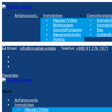
Anfangsseite
Immobilien
Dienstleistun
Häuser/Villen
Immobili
Wohnungen
Immobili
Geschäftsräume
Bau
Baugrundstücke
Instandh
Hotels
Email: :
info@croatian.estate
Telefon:
+385 91 276 1971
Favoriten
Menü
Anfangsseite
Immobilien
Häuser/Villen