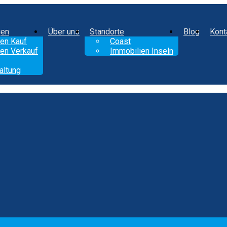
gen
Über uns
Standorte
Blog
Kont
en Kauf
Coast
en Verkauf
Immobilien Inseln
altung