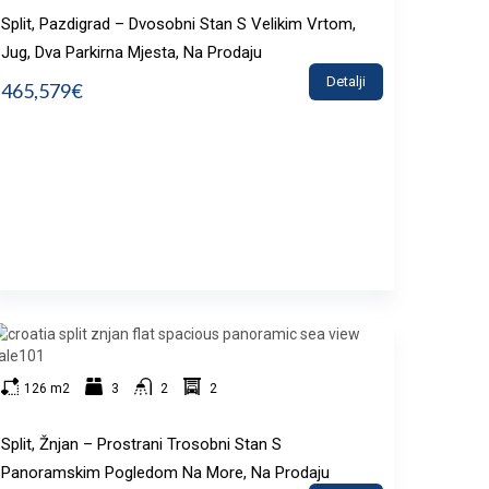
Split, Pazdigrad – Dvosobni Stan S Velikim Vrtom,
Jug, Dva Parkirna Mjesta, Na Prodaju
Detalji
465,579€
126 m2
3
2
2
Split, Žnjan – Prostrani Trosobni Stan S
Panoramskim Pogledom Na More, Na Prodaju