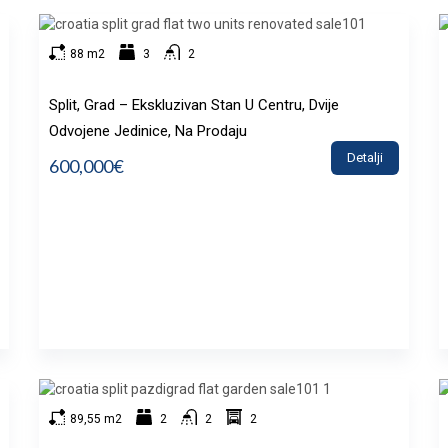
88 m2
3
2
Split, Grad – Ekskluzivan Stan U Centru, Dvije
Odvojene Jedinice, Na Prodaju
Detalji
600,000€
89,55 m2
2
2
2