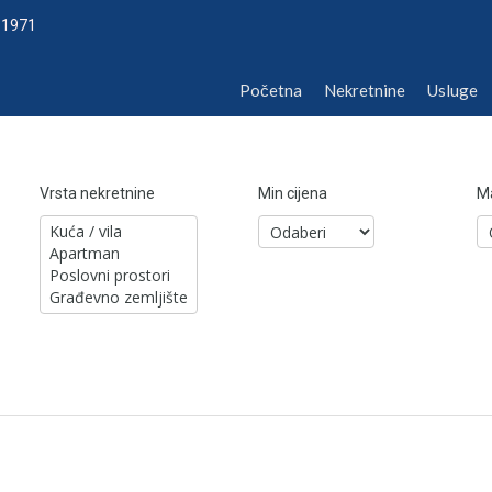
 1971
Početna
Nekretnine
Usluge
O 
Početna
Nekretnine
Usluge
Vrsta nekretnine
Min cijena
Ma