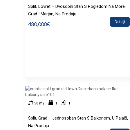
Split, Lovret – Dvosobni Stan S Pogledom Na More,
Grad I Marjan, Na Prodaju
Detalji
480,000€
50 m2
1
1
Split, Grad – Jednosoban Stan S Balkonom, U Palači,
Na Prodaju