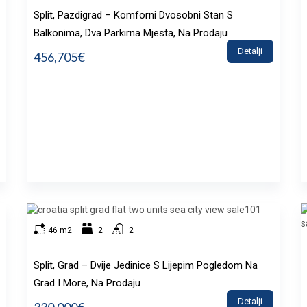
Split, Pazdigrad – Komforni Dvosobni Stan S
Balkonima, Dva Parkirna Mjesta, Na Prodaju
Detalji
456,705€
46 m2
2
2
Split, Grad – Dvije Jedinice S Lijepim Pogledom Na
Grad I More, Na Prodaju
Detalji