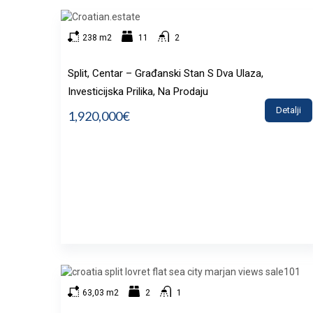
238 m2
11
2
Split, Centar – Građanski Stan S Dva Ulaza,
Investicijska Prilika, Na Prodaju
Detalji
1,920,000€
63,03 m2
2
1