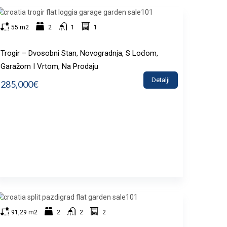
55 m2
2
1
1
Trogir – Dvosobni Stan, Novogradnja, S Lođom,
Garažom I Vrtom, Na Prodaju
Detalji
285,000€
91,29 m2
2
2
2