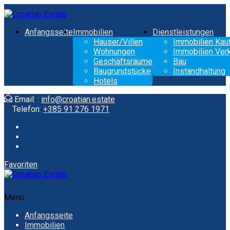
Anfangsseite
Immobilien
Dienstleistungen
Häuser/Villen
Immobilien Kau
Wohnungen
Immobilien Ver
Geschäftsräume
Bau
Baugrundstücke
Instandhaltung
Hotels
Email: :
info@croatian.estate
Telefon:
+385 91 276 1971
Favoriten
Menü
Anfangsseite
Immobilien