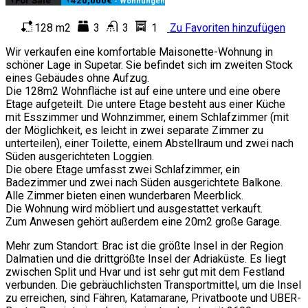
For Sale
420,000€
- Wohnungen
128 m2
3
3
1
Zu Favoriten hinzufügen
Wir verkaufen eine komfortable Maisonette-Wohnung in
schöner Lage in Supetar. Sie befindet sich im zweiten Stock
eines Gebäudes ohne Aufzug.
Die 128m2 Wohnfläche ist auf eine untere und eine obere
Etage aufgeteilt. Die untere Etage besteht aus einer Küche
mit Esszimmer und Wohnzimmer, einem Schlafzimmer (mit
der Möglichkeit, es leicht in zwei separate Zimmer zu
unterteilen), einer Toilette, einem Abstellraum und zwei nach
Süden ausgerichteten Loggien.
Die obere Etage umfasst zwei Schlafzimmer, ein
Badezimmer und zwei nach Süden ausgerichtete Balkone.
Alle Zimmer bieten einen wunderbaren Meerblick.
Die Wohnung wird möbliert und ausgestattet verkauft.
Zum Anwesen gehört außerdem eine 20m2 große Garage.
Mehr zum Standort: Brac ist die größte Insel in der Region
Dalmatien und die drittgrößte Insel der Adriaküste. Es liegt
zwischen Split und Hvar und ist sehr gut mit dem Festland
verbunden. Die gebräuchlichsten Transportmittel, um die Insel
zu erreichen, sind Fähren, Katamarane, Privatboote und UBER-