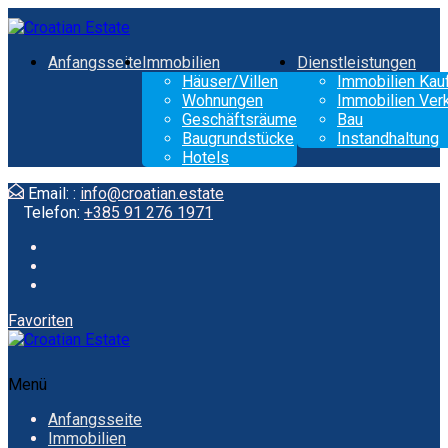
Anfangsseite
Immobilien
Dienstleistungen
Häuser/Villen
Immobilien Kau
Wohnungen
Immobilien Ver
Geschäftsräume
Bau
Baugrundstücke
Instandhaltung
Hotels
Email: :
info@croatian.estate
Telefon:
+385 91 276 1971
Favoriten
Menü
Anfangsseite
Immobilien