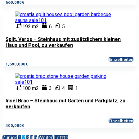
660,000€
192 m2
6
5
Split, Varos – Steinhaus mit zusätzlichem kleinen
Haus und Pool, zu verkaufen
Einzelheiten
1,690,000€
100 m2
3
4
1
Insel Brac – Steinhaus mit Garten und Parkplatz, zu
verkaufen
Einzelheiten
400,000€
Zurück
1
2
3
4
5
Weiter
Letzte