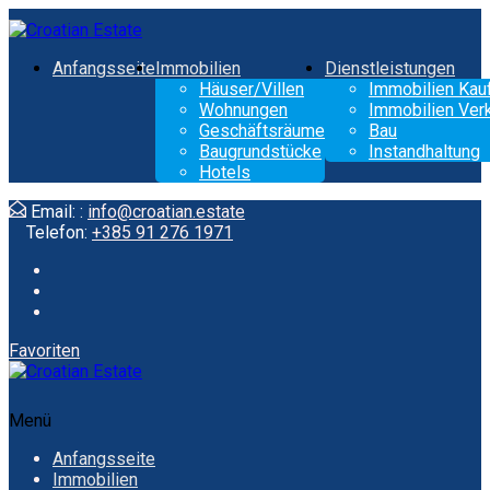
Anfangsseite
Immobilien
Dienstleistungen
Häuser/Villen
Immobilien Kau
Wohnungen
Immobilien Ver
Geschäftsräume
Bau
Baugrundstücke
Instandhaltung
Hotels
Email: :
info@croatian.estate
Telefon:
+385 91 276 1971
Favoriten
Menü
Anfangsseite
Immobilien