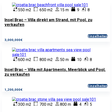
550 m2
650 m2
15 m
9
8
Insel Brac – Villa direkt am Strand, mit Pool, zu
verkaufen
Einzelheiten
3,000,000€
600 m2
800 m2
50 m
10
8
Insel Brac – Villa mit Apartments, Meerblick und Pool,
zu verkaufen
Einzelheiten
1,200,000€
300 m2
700 m2
800 m
4
5