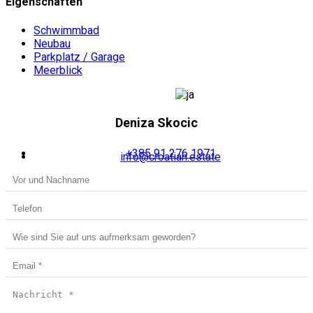
Eigenschaften
Schwimmbad
Neubau
Parkplatz / Garage
Meerblick
Deniza Skocic
+385 91 276 1971
info@croatian.estate