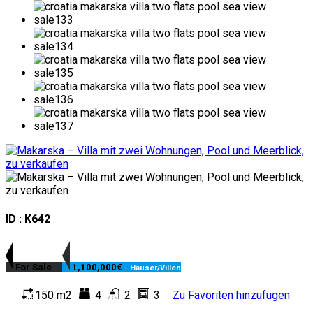
ID : K642
For Sale
1,100,000€
- Häuser/Villen
150 m2
4
2
3
Zu Favoriten hinzufügen