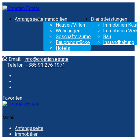
Anfangsseite
Immobilien
Dienstleistungen
Häuser/Villen
Immobilien Kau
Wohnungen
Immobilien Ver
Geschäftsräume
Bau
Baugrundstücke
Instandhaltung
Hotels
Email: :
info@croatian.estate
Telefon:
+385 91 276 1971
Favoriten
Menü
Anfangsseite
Immobilien