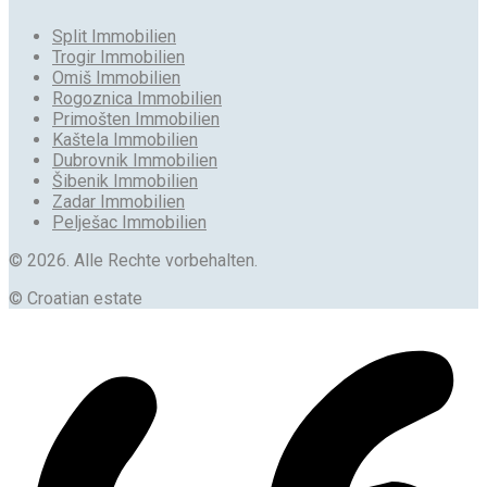
Split Immobilien
Trogir Immobilien
Omiš Immobilien
Rogoznica Immobilien
Primošten Immobilien
Kaštela Immobilien
Dubrovnik Immobilien
Šibenik Immobilien
Zadar Immobilien
Pelješac Immobilien
© 2026. Alle Rechte vorbehalten.
© Croatian estate