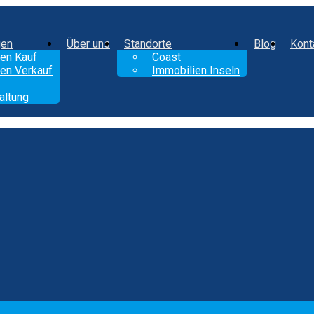
gen
Über uns
Standorte
Blog
Kont
en Kauf
Coast
en Verkauf
Immobilien Inseln
altung