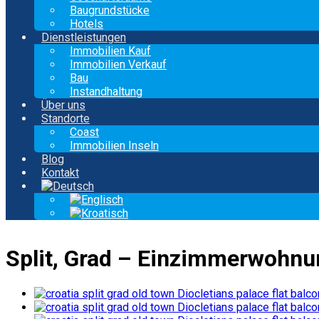
Baugrundstücke
Hotels
Dienstleistungen
Immobilien Kauf
Immobilien Verkauf
Bau
Instandhaltung
Über uns
Standorte
Coast
Immobilien Inseln
Blog
Kontakt
Split, Grad – Einzimmerwohnun