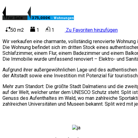
For Sale
375,000€
- Wohnungen
50 m2
1
1
Zu Favoriten hinzufügen
Wir verkaufen eine charmante, vollständig renovierte Wohnung in
Die Wohnung befindet sich im dritten Stock eines authentisc
Schlafzimmer, einem Flur, einem Badezimmer und einem Balkon 
Die Immobilie wurde umfassend renoviert – Elektro- und Sanitä
Aufgrund ihrer außergewöhnlichen Lage und des authentischen 
der Altstadt sowie eine Investition mit Potenzial für touristisc
Mehr zum Standort: Die größte Stadt Dalmatiens und die zweitgr
auf der Welt, welcher unter dem UNESCO Schutz steht. Split is
Genuss des Aufenthaltes im Wald, wo man zahlreiche Sportaktivit
zahlreichen Universitäten und Museen bekannt. Split wird mit 