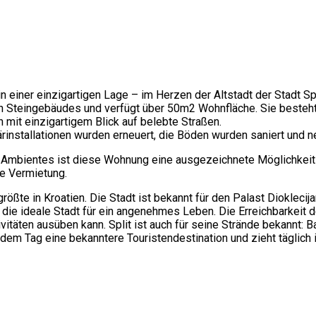
 einer einzigartigen Lage – im Herzen der Altstadt der Stadt Spli
hen Steingebäudes und verfügt über 50m2 Wohnfläche. Sie beste
mit einzigartigem Blick auf belebte Straßen.
rinstallationen wurden erneuert, die Böden wurden saniert und 
Ambientes ist diese Wohnung eine ausgezeichnete Möglichkeit f
he Vermietung.
ößte in Kroatien. Die Stadt ist bekannt für den Palast Diokleci
t die ideale Stadt für ein angenehmes Leben. Die Erreichbarkeit
äten ausüben kann. Split ist auch für seine Strände bekannt: Bacv
jedem Tag eine bekanntere Touristendestination und zieht täglich