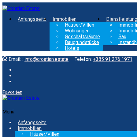
Anfangsseite
Immobilien
Dienstleistun
Häuser/Villen
Immobili
Wohnungen
Immobili
Geschäftsräume
Bau
Baugrundstücke
Instandh
Hotels
Email: :
info@croatian.estate
Telefon:
+385 91 276 1971
Favoriten
Menü
Anfangsseite
Immobilien
Häuser/Villen