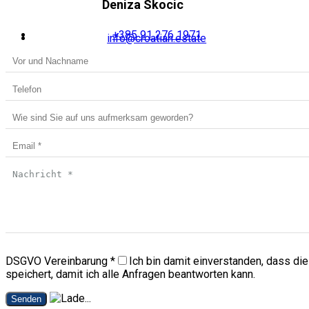
Deniza Skocic
+385 91 276 1971
info@croatian.estate
DSGVO Vereinbarung
*
Ich bin damit einverstanden, dass di
speichert, damit ich alle Anfragen beantworten kann.
Senden