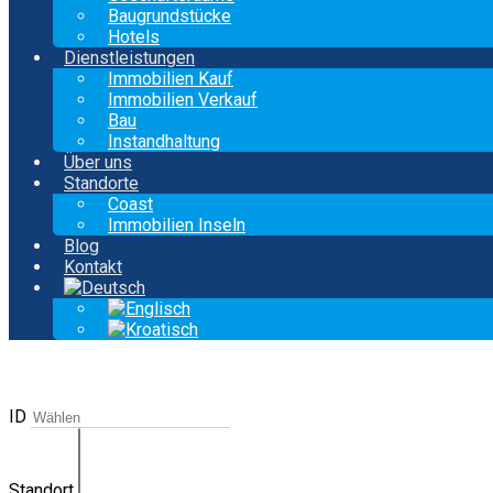
Baugrundstücke
Hotels
Dienstleistungen
Immobilien Kauf
Immobilien Verkauf
Bau
Instandhaltung
Über uns
Standorte
Coast
Immobilien Inseln
Blog
Kontakt
ID
Standort