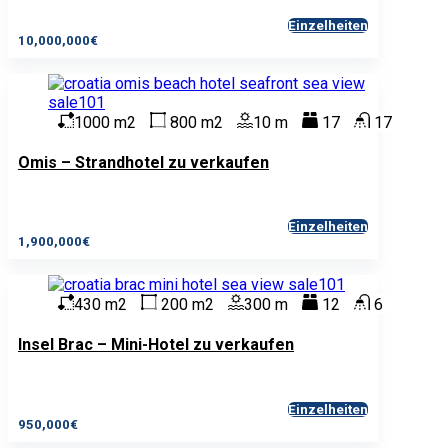
Einzelheiten
10,000,000€
1000 m2
800 m2
10 m
17
17
Omis – Strandhotel zu verkaufen
Einzelheiten
1,900,000€
430 m2
200 m2
300 m
12
6
Insel Brac – Mini-Hotel zu verkaufen
Einzelheiten
950,000€