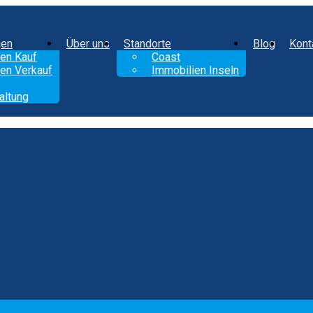
gen
Über uns
Standorte
Blog
Kont
en Kauf
Coast
en Verkauf
Immobilien Inseln
altung