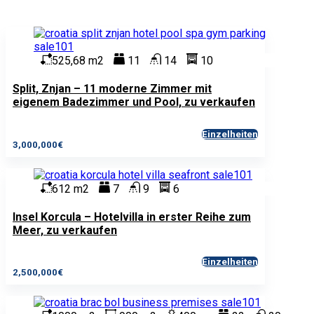
525,68 m2
11
14
10
Split, Znjan – 11 moderne Zimmer mit
eigenem Badezimmer und Pool, zu verkaufen
Einzelheiten
3,000,000€
612 m2
7
9
6
Insel Korcula – Hotelvilla in erster Reihe zum
Meer, zu verkaufen
Einzelheiten
2,500,000€