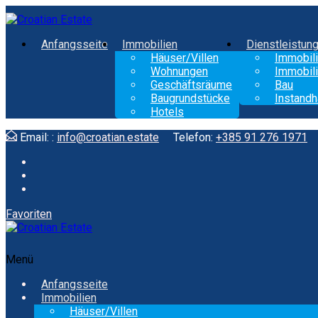
Anfangsseite
Immobilien
Dienstleistun
Häuser/Villen
Immobili
Wohnungen
Immobili
Geschäftsräume
Bau
Baugrundstücke
Instandh
Hotels
Email: :
info@croatian.estate
Telefon:
+385 91 276 1971
Favoriten
Menü
Anfangsseite
Immobilien
Häuser/Villen