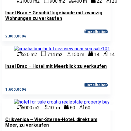
1000 m2
900 m2
400 m
22
20
Insel Brac – Geschäftsgebäude mit zwanzig
Wohnungen zu verkaufen
Einzelheiten
2,000,000€
520 m2
714 m2
150 m
14
14
Insel Brac – Hotel mit Meerblick zu verkaufen
Einzelheiten
1,600,000€
5000 m2
10 m
60
60
Crikvenica – Vier-Sterne-Hotel, direkt am
Meer, zu verkaufen