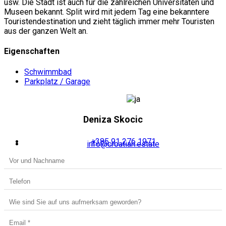
usw. Die Stadt ist auch für die zahlreichen Universitäten und
Museen bekannt. Split wird mit jedem Tag eine bekanntere
Touristendestination und zieht täglich immer mehr Touristen
aus der ganzen Welt an.
Eigenschaften
Schwimmbad
Parkplatz / Garage
Deniza Skocic
+385 91 276 1971
info@croatian.estate