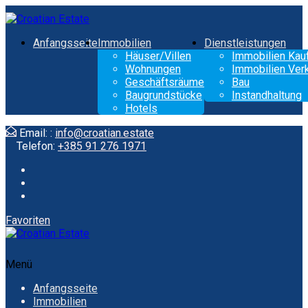
Anfangsseite
Immobilien
Dienstleistungen
Häuser/Villen
Immobilien Kau
Wohnungen
Immobilien Ver
Geschäftsräume
Bau
Baugrundstücke
Instandhaltung
Hotels
Email: :
info@croatian.estate
Telefon:
+385 91 276 1971
Favoriten
Menü
Anfangsseite
Immobilien