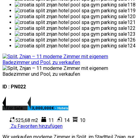
ID : PN022
For Sale
3,000,000€
- Hotels
525,68 m2
11
14
10
Zu Favoriten hinzufügen
Wir verkaufen moderne Zimmer in Split, im Stadtteil Znjan, nur