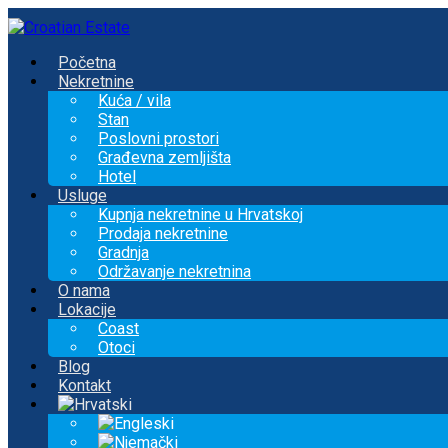
Početna
Nekretnine
Kuća / vila
Stan
Poslovni prostori
Građevna zemljišta
Hotel
Usluge
Kupnja nekretnine u Hrvatskoj
Prodaja nekretnine
Gradnja
Održavanje nekretnina
O nama
Lokacije
Coast
Otoci
Blog
Kontakt