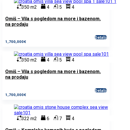
350 m2
4
5
4
Omiš – Vila s pogledom na more i bazenom,
na prodaju
Detalji
1,700,000€
350 m2
4
5
4
Omiš – Vila s pogledom na more i bazenom,
na prodaju
Detalji
1,700,000€
322 m2
6
7
4