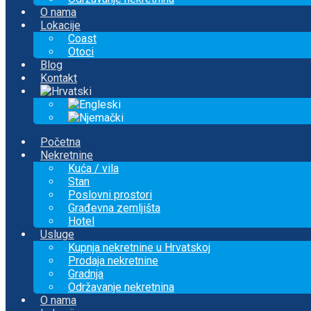
O nama
Lokacije
Coast
Otoci
Blog
Kontakt
Početna
Nekretnine
Kuća / vila
Stan
Poslovni prostori
Građevna zemljišta
Hotel
Usluge
Kupnja nekretnine u Hrvatskoj
Prodaja nekretnine
Gradnja
Održavanje nekretnina
O nama