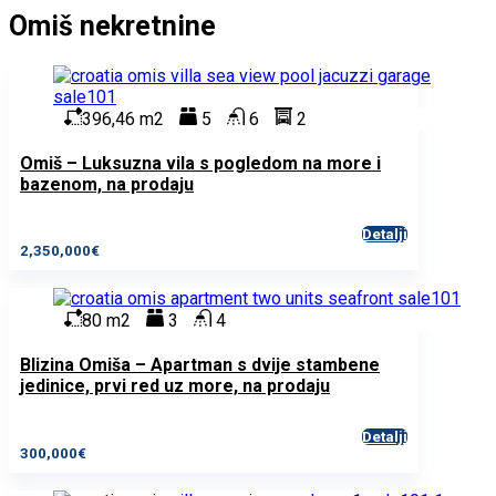
Omiš nekretnine
396,46 m2
5
6
2
Omiš – Luksuzna vila s pogledom na more i
bazenom, na prodaju
Detalji
2,350,000€
80 m2
3
4
Blizina Omiša – Apartman s dvije stambene
jedinice, prvi red uz more, na prodaju
Detalji
300,000€