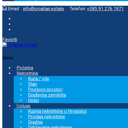
Email: :
info@croatian.estate
Telefon:
+385 91 276 1971
Favoriti
Menu
Početna
Nekretnine
Kuća / vila
Stan
Poslovni prostori
Građevna zemljišta
Hotel
Usluge
Kupnja nekretnine u Hrvatskoj
Prodaja nekretnine
Gradnja
Održavanje nekretnina