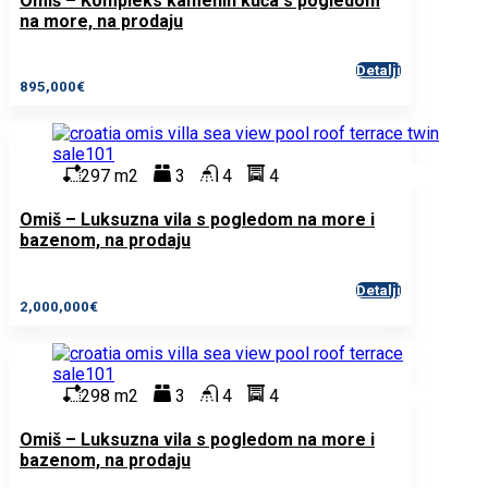
Omiš – Kompleks kamenih kuća s pogledom
na more, na prodaju
Detalji
895,000€
297 m2
3
4
4
Omiš – Luksuzna vila s pogledom na more i
bazenom, na prodaju
Detalji
2,000,000€
298 m2
3
4
4
Omiš – Luksuzna vila s pogledom na more i
bazenom, na prodaju