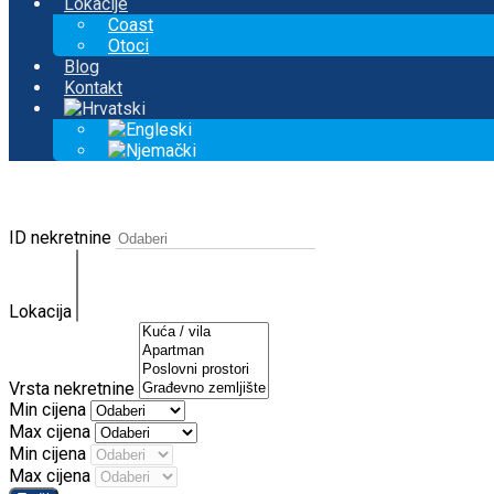
Lokacije
Coast
Otoci
Blog
Kontakt
ID nekretnine
Lokacija
Vrsta nekretnine
Min cijena
Max cijena
Min cijena
Max cijena