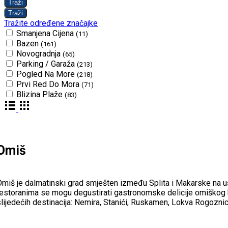
Tražite određene značajke
Smanjena Cijena
(11)
Bazen
(161)
Novogradnja
(65)
Parking / Garaža
(213)
Pogled Na More
(218)
Prvi Red Do Mora
(71)
Blizina Plaže
(83)
Omiš
miš je dalmatinski grad smješten između Splita i Makarske na ušću
estoranima se mogu degustirati gastronomske delicije omiškog kra
lijedećih destinacija: Nemira, Stanići, Ruskamen, Lokva Rogoznic