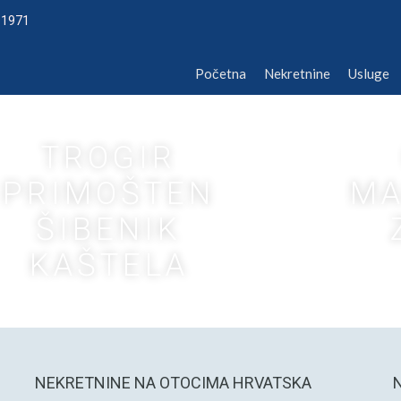
 1971
Početna
Nekretnine
Usluge
O 
Početna
Nekretnine
Usluge
TROGIR
PRIMOŠTEN
MA
ŠIBENIK
KAŠTELA
NEKRETNINE NA OTOCIMA HRVATSKA