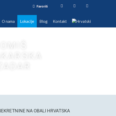
Favoriti
nama
Lokacije
Blog
Kontakt
O nama
Lokacije
Blog
Kontakt
OMIŠ
KARSKA
ZADAR
NEKRETNINE NA OBALI HRVATSKA