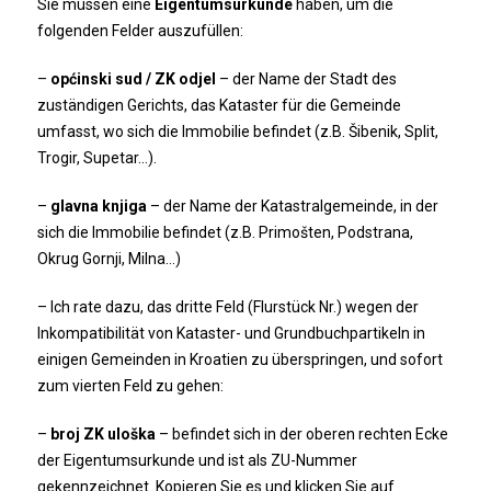
Sie müssen eine
Eigentumsurkunde
haben, um die
folgenden Felder auszufüllen:
–
općinski sud / ZK odjel
– der Name der Stadt des
zuständigen Gerichts, das Kataster für die Gemeinde
umfasst, wo sich die Immobilie befindet (z.B. Šibenik, Split,
Trogir, Supetar…).
–
glavna knjiga
– der Name der Katastralgemeinde, in der
sich die Immobilie befindet (z.B. Primošten, Podstrana,
Okrug Gornji, Milna…)
– Ich rate dazu, das dritte Feld (Flurstück Nr.) wegen der
Inkompatibilität von Kataster- und Grundbuchpartikeln in
einigen Gemeinden in Kroatien zu überspringen, und sofort
zum vierten Feld zu gehen:
–
broj ZK uloška
– befindet sich in der oberen rechten Ecke
der Eigentumsurkunde und ist als ZU-Nummer
gekennzeichnet. Kopieren Sie es und klicken Sie auf