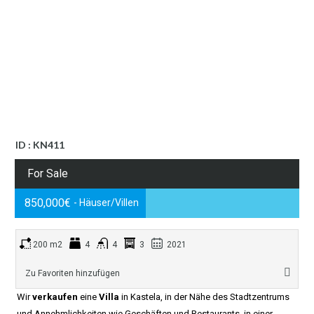
ID : KN411
For Sale
850,000€
- Häuser/Villen
200 m2
4
4
3
2021
Zu Favoriten hinzufügen
Wir
verkaufen
eine
Villa
in Kastela, in der Nähe des Stadtzentrums
und Annehmlichkeiten wie Geschäften und Restaurants, in einer