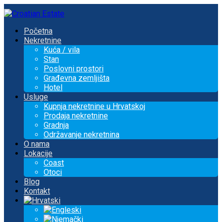
Početna
Nekretnine
Kuća / vila
Stan
Poslovni prostori
Građevna zemljišta
Hotel
Usluge
Kupnja nekretnine u Hrvatskoj
Prodaja nekretnine
Gradnja
Održavanje nekretnina
O nama
Lokacije
Coast
Otoci
Blog
Kontakt