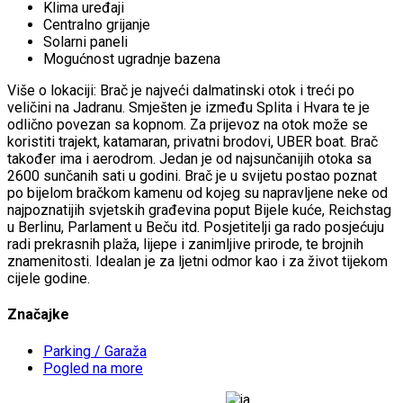
Klima uređaji
Centralno grijanje
Solarni paneli
Mogućnost ugradnje bazena
Više o lokaciji: Brač je najveći dalmatinski otok i treći po
veličini na Jadranu. Smješten je između Splita i Hvara te je
odlično povezan sa kopnom. Za prijevoz na otok može se
koristiti trajekt, katamaran, privatni brodovi, UBER boat. Brač
također ima i aerodrom. Jedan je od najsunčanijih otoka sa
2600 sunčanih sati u godini. Brač je u svijetu postao poznat
po bijelom bračkom kamenu od kojeg su napravljene neke od
najpoznatijih svjetskih građevina poput Bijele kuće, Reichstag
u Berlinu, Parlament u Beču itd. Posjetitelji ga rado posjećuju
radi prekrasnih plaža, lijepe i zanimljive prirode, te brojnih
znamenitosti. Idealan je za ljetni odmor kao i za život tijekom
cijele godine.
Značajke
Parking / Garaža
Pogled na more