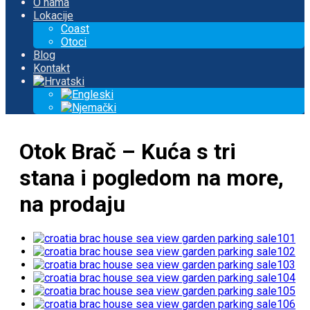
O nama
Lokacije
Coast
Otoci
Blog
Kontakt
Otok Brač – Kuća s tri
stana i pogledom na more,
na prodaju