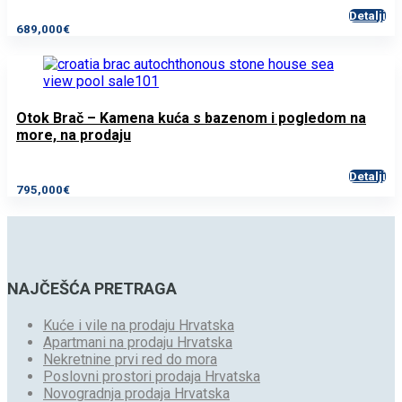
Detalji
689,000€
Otok Brač – Kamena kuća s bazenom i pogledom na
more, na prodaju
Detalji
795,000€
NAJČEŠĆA PRETRAGA
Kuće i vile na prodaju Hrvatska
Apartmani na prodaju Hrvatska
Nekretnine prvi red do mora
Poslovni prostori prodaja Hrvatska
Novogradnja prodaja Hrvatska