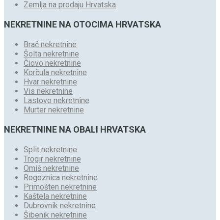
Zemlja na prodaju Hrvatska
NEKRETNINE NA OTOCIMA HRVATSKA
Brač nekretnine
Šolta nekretnine
Čiovo nekretnine
Korčula nekretnine
Hvar nekretnine
Vis nekretnine
Lastovo nekretnine
Murter nekretnine
NEKRETNINE NA OBALI HRVATSKA
Split nekretnine
Trogir nekretnine
Omiš nekretnine
Rogoznica nekretnine
Primošten nekretnine
Kaštela nekretnine
Dubrovnik nekretnine
Šibenik nekretnine