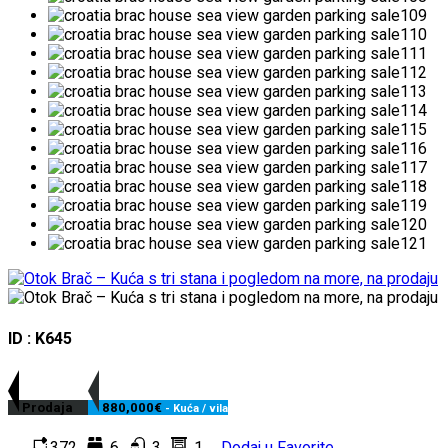
ID : K645
Prodaja
880,000€
- Kuća / vila
372
6
3
1
Dodaj u Favorite