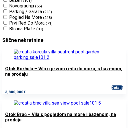
Bazen
(161)
Novogradnja
(65)
Parking / Garaža
(213)
Pogled Na More
(218)
Prvi Red Do Mora
(71)
Blizina Plaže
(83)
Slične nekretnine
Otok Korčula – Vila u prvom redu do mora, s bazenom,
na prodaju
Detalji
3,800,000€
Otok Brač – Vila s pogledom na more i bazenom, na
prodaju