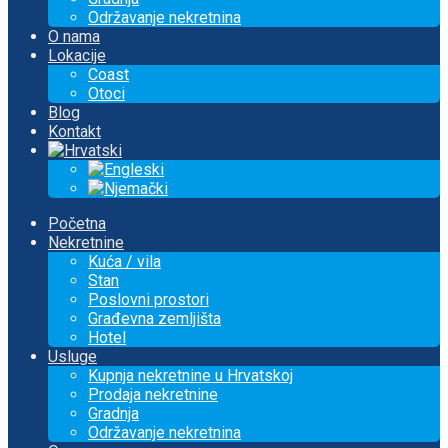
Održavanje nekretnina
O nama
Lokacije
Coast
Otoci
Blog
Kontakt
Početna
Nekretnine
Kuća / vila
Stan
Poslovni prostori
Građevna zemljišta
Hotel
Usluge
Kupnja nekretnine u Hrvatskoj
Prodaja nekretnine
Gradnja
Održavanje nekretnina