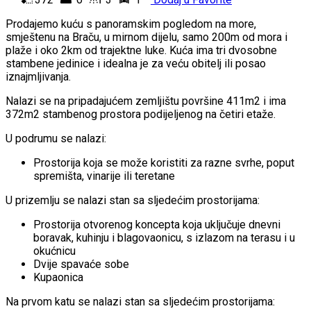
Prodajemo kuću s panoramskim pogledom na more,
smještenu na Braču, u mirnom dijelu, samo 200m od mora i
plaže i oko 2km od trajektne luke. Kuća ima tri dvosobne
stambene jedinice i idealna je za veću obitelj ili posao
iznajmljivanja.
Nalazi se na pripadajućem zemljištu površine 411m2 i ima
372m2 stambenog prostora podijeljenog na četiri etaže.
U podrumu se nalazi:
Prostorija koja se može koristiti za razne svrhe, poput
spremišta, vinarije ili teretane
U prizemlju se nalazi stan sa sljedećim prostorijama:
Prostorija otvorenog koncepta koja uključuje dnevni
boravak, kuhinju i blagovaonicu, s izlazom na terasu i u
okućnicu
Dvije spavaće sobe
Kupaonica
Na prvom katu se nalazi stan sa sljedećim prostorijama: