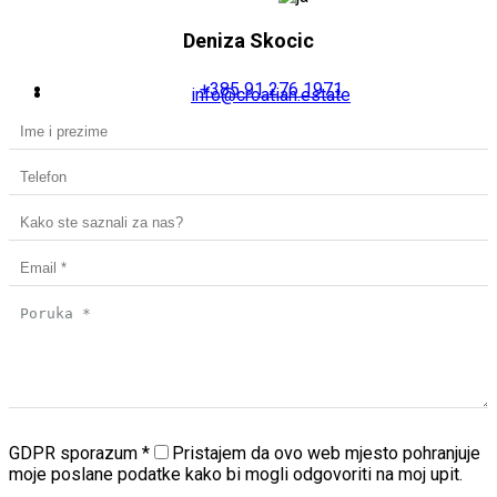
Deniza Skocic
+385 91 276 1971
info@croatian.estate
GDPR sporazum
*
Pristajem da ovo web mjesto pohranjuje
moje poslane podatke kako bi mogli odgovoriti na moj upit.