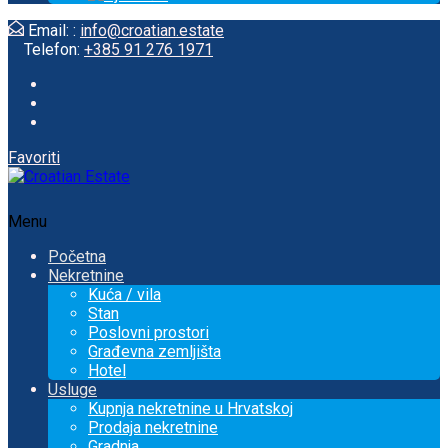
Email: :
info@croatian.estate
Telefon:
+385 91 276 1971
Favoriti
Menu
Početna
Nekretnine
Kuća / vila
Stan
Poslovni prostori
Građevna zemljišta
Hotel
Usluge
Kupnja nekretnine u Hrvatskoj
Prodaja nekretnine
Gradnja