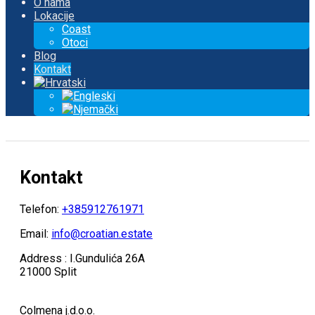
O nama
Lokacije
Coast
Otoci
Blog
Kontakt
Kontakt
Telefon:
+385912761971
Email:
info@croatian.estate
Address : I.Gundulića 26A
21000 Split
Colmena j.d.o.o.