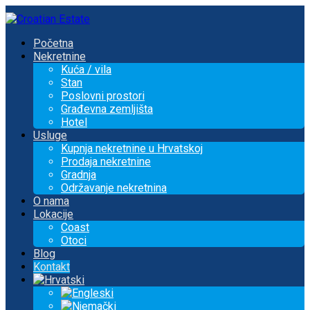
Početna
Nekretnine
Kuća / vila
Stan
Poslovni prostori
Građevna zemljišta
Hotel
Usluge
Kupnja nekretnine u Hrvatskoj
Prodaja nekretnine
Gradnja
Održavanje nekretnina
O nama
Lokacije
Coast
Otoci
Blog
Kontakt