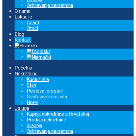
Održavanje nekretnina
O nama
Lokacije
Coast
Otoci
Blog
Kontakt
Početna
Nekretnine
Kuća / vila
Stan
Poslovni prostori
Građevna zemljišta
Hotel
Usluge
Kupnja nekretnine u Hrvatskoj
Prodaja nekretnine
Gradnja
Održavanje nekretnina