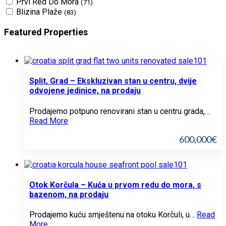
Prvi Red Do Mora
(71)
Blizina Plaže
(83)
Featured Properties
Split, Grad – Ekskluzivan stan u centru, dvije
odvojene jedinice, na prodaju
Prodajemo potpuno renovirani stan u centru grada,…
Read More
600,000€
Otok Korčula – Kuća u prvom redu do mora, s
bazenom, na prodaju
Prodajemo kuću smještenu na otoku Korčuli, u…
Read
More