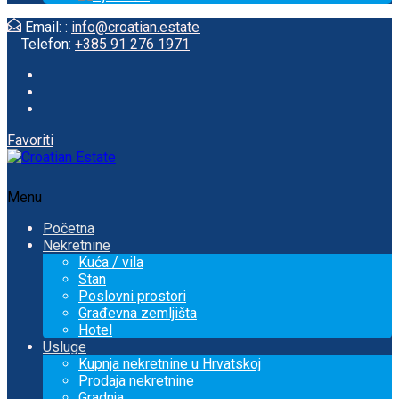
Email: :
info@croatian.estate
Telefon:
+385 91 276 1971
Favoriti
Menu
Početna
Nekretnine
Kuća / vila
Stan
Poslovni prostori
Građevna zemljišta
Hotel
Usluge
Kupnja nekretnine u Hrvatskoj
Prodaja nekretnine
Gradnja