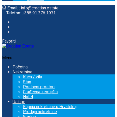
Email: :
info@croatian.estate
Telefon:
+385 91 276 1971
Favoriti
Menu
Početna
Nekretnine
Kuća / vila
Stan
Poslovni prostori
Građevna zemljišta
Hotel
Usluge
Kupnja nekretnine u Hrvatskoj
Prodaja nekretnine
Gradnja