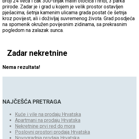
broji 24 veća i čak 300-tinjak malih otočića i hridi, 3 parka
prirode. Zadar je i grad u kojem je velik prostor ostavljen
pješacima; šetnja kamenim ulicama grada postat će šetnja
kroz povijest, ali i doživljaj suvremenog života. Grad posdjeća
na spomenik okružen povijesnim zidinama, sa prekrasnim
pogledom na zalazak sunca.
Zadar nekretnine
Nema rezultata!
NAJČEŠĆA PRETRAGA
Kuće i vile na prodaju Hrvatska
Apartmani na prodaju Hrvatska
Nekretnine prvi red do mora
Poslovni prostori prodaja Hrvatska
Novogradnja prodaja Hrvatska