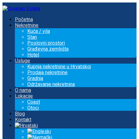
Početna
Nekretnine
Kuća / vila
Stan
Poslovni prostori
Građevna zemljišta
Hotel
Usluge
Kupnja nekretnine u Hrvatskoj
Prodaja nekretnine
Gradnja
Održavanje nekretnina
O nama
Lokacije
Coast
Otoci
Blog
Kontakt