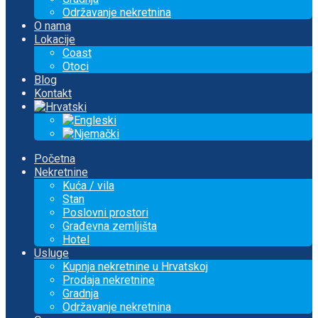
Održavanje nekretnina
O nama
Lokacije
Coast
Otoci
Blog
Kontakt
Početna
Nekretnine
Kuća / vila
Stan
Poslovni prostori
Građevna zemljišta
Hotel
Usluge
Kupnja nekretnine u Hrvatskoj
Prodaja nekretnine
Gradnja
Održavanje nekretnina