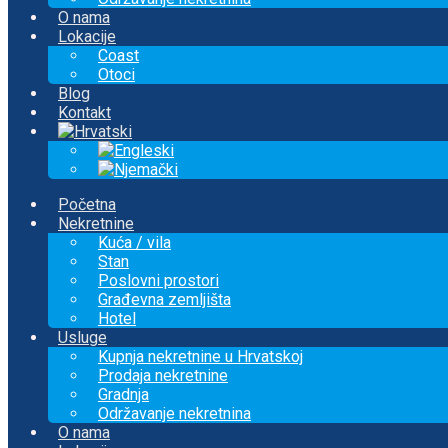
O nama
Lokacije
Coast
Otoci
Blog
Kontakt
Početna
Nekretnine
Kuća / vila
Stan
Poslovni prostori
Građevna zemljišta
Hotel
Usluge
Kupnja nekretnine u Hrvatskoj
Prodaja nekretnine
Gradnja
Održavanje nekretnina
O nama