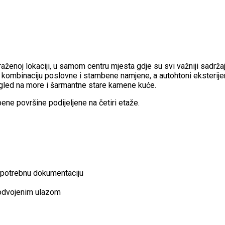
aženoj lokaciji, u samom centru mjesta gdje su svi važniji sadr
 kombinaciju poslovne i stambene namjene, a autohtoni eksterijer 
ogled na more i šarmantne stare kamene kuće.
ne površine podijeljene na četiri etaže.
u potrebnu dokumentaciju
 odvojenim ulazom