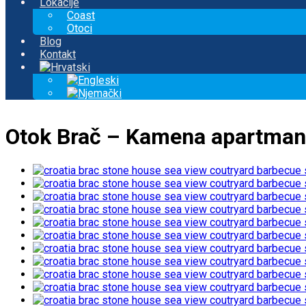
Lokacije
Coast
Otoci
Blog
Kontakt
Otok Brač – Kamena apartmans