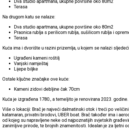
Dva studio apartmana, ukupne površine oko 80m2
Terasa
Na drugom katu se nalaze:
Dva studio apartmana, ukupne površine oko 80m2
Praonica rublja s perilicom rublja, sušilicom rublja i opr
Terasa
Kuća ima i dvorište u razini prizemlja, u kojem se nalazi sljedeći
Ugrađeni kameni roštilj
Vanjski namještaj
Lijepe biljke
Ostale ključne značajke ove kuće:
Kameni zidovi debljine čak 70cm
Kuća je izgrađena 1780., a temeljito je renovirana 2023. godin
Više o lokaciji: Brač je najveći dalmatinski otok i treći po veli
katamaran, privatni brodovi, UBER boat. Brač također ima i aer
od kojeg su napravljene neke od najpoznatijih svjetskih građevina
zanimljive prirode, te brojnih znamenitosti. Idealan je za ljetni 