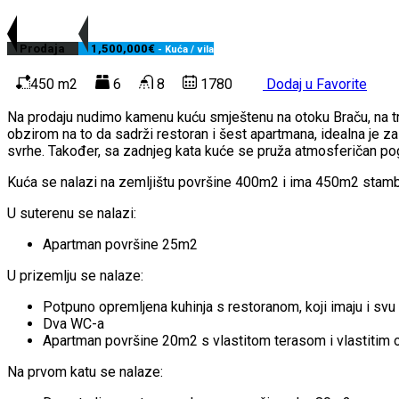
Prodaja
1,500,000€
- Kuća / vila
450 m2
6
8
1780
Dodaj u Favorite
Na prodaju nudimo kamenu kuću smještenu na otoku Braču, na tr
obzirom na to da sadrži restoran i šest apartmana, idealna je za
svrhe. Također, sa zadnjeg kata kuće se pruža atmosferičan p
Kuća se nalazi na zemljištu površine 400m2 i ima 450m2 stambe
U suterenu se nalazi:
Apartman površine 25m2
U prizemlju se nalaze:
Potpuno opremljena kuhinja s restoranom, koji imaju i sv
Dva WC-a
Apartman površine 20m2 s vlastitom terasom i vlastitim
Na prvom katu se nalaze: