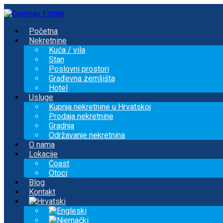
Početna
Nekretnine
Kuća / vila
Stan
Poslovni prostori
Građevna zemljišta
Hotel
Usluge
Kupnja nekretnine u Hrvatskoj
Prodaja nekretnine
Gradnja
Održavanje nekretnina
O nama
Lokacije
Coast
Otoci
Blog
Kontakt