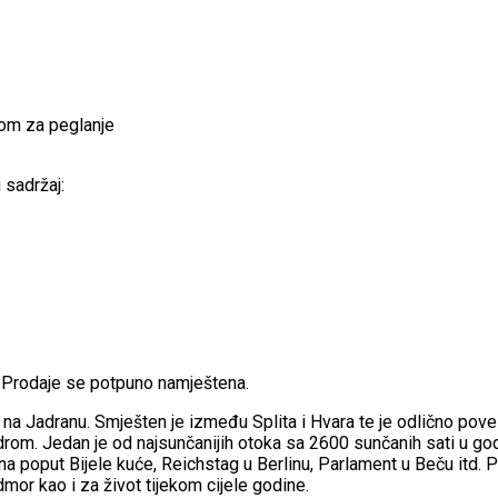
emom za peglanje
 sadržaj:
e. Prodaje se potpuno namještena.
čini na Jadranu. Smješten je između Splita i Hvara te je odlično po
odrom. Jedan je od najsunčanijih otoka sa 2600 sunčanih sati u go
 poput Bijele kuće, Reichstag u Berlinu, Parlament u Beču itd. Pos
odmor kao i za život tijekom cijele godine.