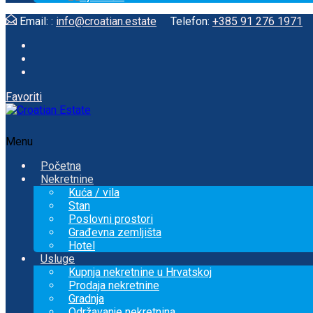
Email: :
info@croatian.estate
Telefon:
+385 91 276 1971
Favoriti
Menu
Početna
Nekretnine
Kuća / vila
Stan
Poslovni prostori
Građevna zemljišta
Hotel
Usluge
Kupnja nekretnine u Hrvatskoj
Prodaja nekretnine
Gradnja
Održavanje nekretnina