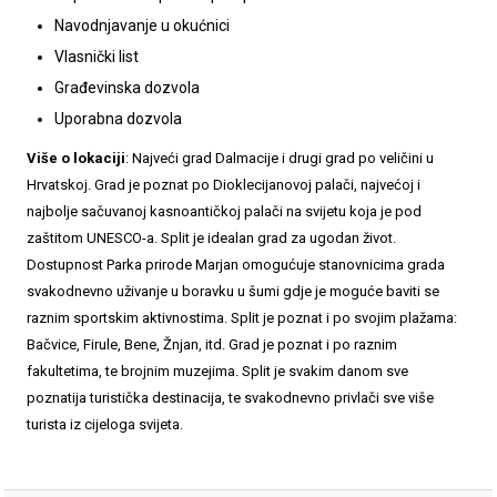
Navodnjavanje u okućnici
Vlasnički list
Građevinska dozvola
Uporabna dozvola
Više o lokaciji
: Najveći grad Dalmacije i drugi grad po veličini u
Hrvatskoj. Grad je poznat po Dioklecijanovoj palači, najvećoj i
najbolje sačuvanoj kasnoantičkoj palači na svijetu koja je pod
zaštitom UNESCO-a. Split je idealan grad za ugodan život.
Dostupnost Parka prirode Marjan omogućuje stanovnicima grada
svakodnevno uživanje u boravku u šumi gdje je moguće baviti se
raznim sportskim aktivnostima. Split je poznat i po svojim plažama:
Bačvice, Firule, Bene, Žnjan, itd. Grad je poznat i po raznim
fakultetima, te brojnim muzejima. Split je svakim danom sve
poznatija turistička destinacija, te svakodnevno privlači sve više
turista iz cijeloga svijeta.