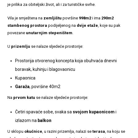
je prilika za obiteljski život, ali i za turističke svrhe.
Vila je smještena na
zemljištu
površine
998m2
i ima
290m2
stambenog prostora
podijeljenog na
dvije etaže
, koje su pak
povezane
unutarnjim stepeništem
.
U
prizemlju
se nalaze sljedeće prostorije:
Prostorija otvorenog koncepta koja obuhvaća dnevni
boravak, kuhinju i blagovaonicu
Kupaonica
Garaža
, površine 40m2
Na
prvom katu
se nalaze sljedeće prostorije:
Četiri spavaće sobe, svaka sa
svojom kupaonicom
i
izlazom na
balkon
U sklopu
okućnice
, u razini prizemlja, nalazi se
terasa
, na koju se