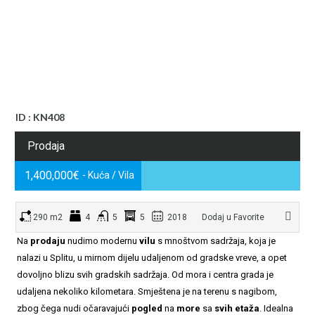
ID : KN408
Prodaja
1,400,000€
- Kuća / Vila
290 m2
4
5
5
2018
Dodaj u Favorite
Na
prodaju
nudimo modernu
vilu
s mnoštvom sadržaja, koja je
nalazi u Splitu, u mirnom dijelu udaljenom od gradske vreve, a opet
dovoljno blizu svih gradskih sadržaja. Od mora i centra grada je
udaljena nekoliko kilometara. Smještena je na terenu s nagibom,
zbog čega nudi očaravajući
pogled
na
more
sa
svih etaža
. Idealna