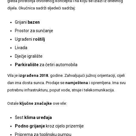
gleda prostorija otvorenog koncepta i na koju se izlazi iz dnevnog
dijela. Okućnica sadrži sljedeći sadržaj:
Grijani
bazen
Prostor za sunčanje
Ugrađeni
roštilj
Livada
Dječje igralište
Parkiralište
za četiri automobila
Vila je
izgrađena 2018.
godine. Zahvaljujući južnoj orijentaciji, cijeli
dan ima dosta sunca. Prodaje se
namještena
i opremljena. Ima svu
potrebnu infrastrukturu, poput vode, struje i telekomunikacija.
Ostale
ključne značajke
ove vile:
Šest
klima uređaja
Podno grijanje
kroz cijelo prizemlje
Priprema za toplinsku pumpu