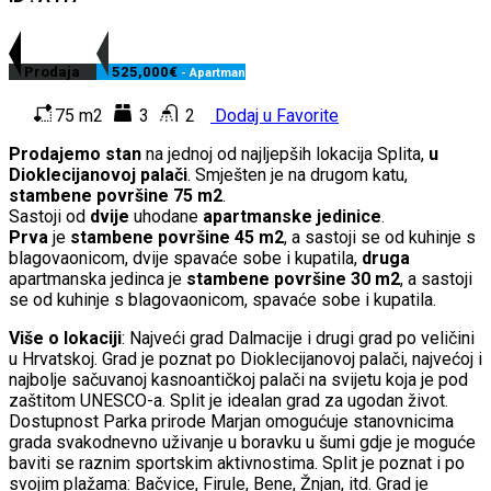
Prodaja
525,000€
- Apartman
75 m2
3
2
Dodaj u Favorite
Prodajemo stan
na jednoj od najljepših lokacija Splita,
u
Dioklecijanovoj palači
. Smješten je na drugom katu,
stambene površine 75 m2
.
Sastoji od
dvije
uhodane
apartmanske jedinice
.
Prva
je
stambene površine 45 m2
, a sastoji se od kuhinje s
blagovaonicom, dvije spavaće sobe i kupatila,
druga
apartmanska jedinca je
stambene površine 30 m2
, a sastoji
se od kuhinje s blagovaonicom, spavaće sobe i kupatila.
Više o lokaciji
: Najveći grad Dalmacije i drugi grad po veličini
u Hrvatskoj. Grad je poznat po Dioklecijanovoj palači, najvećoj i
najbolje sačuvanoj kasnoantičkoj palači na svijetu koja je pod
zaštitom UNESCO-a. Split je idealan grad za ugodan život.
Dostupnost Parka prirode Marjan omogućuje stanovnicima
grada svakodnevno uživanje u boravku u šumi gdje je moguće
baviti se raznim sportskim aktivnostima. Split je poznat i po
svojim plažama: Bačvice, Firule, Bene, Žnjan, itd. Grad je