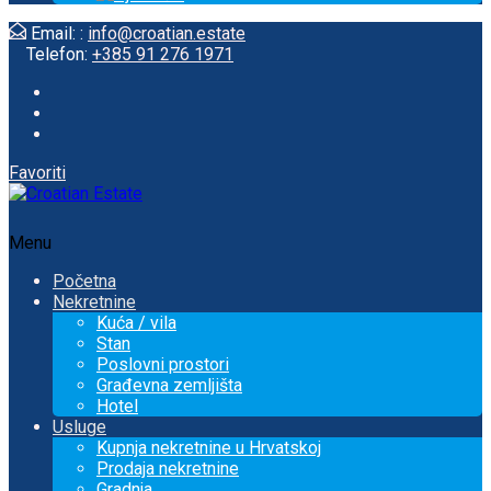
Email: :
info@croatian.estate
Telefon:
+385 91 276 1971
Favoriti
Menu
Početna
Nekretnine
Kuća / vila
Stan
Poslovni prostori
Građevna zemljišta
Hotel
Usluge
Kupnja nekretnine u Hrvatskoj
Prodaja nekretnine
Gradnja