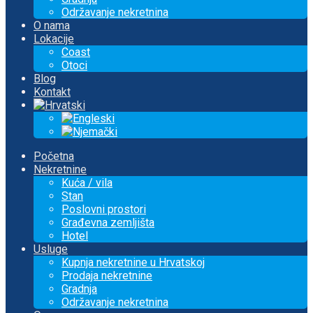
Održavanje nekretnina
O nama
Lokacije
Coast
Otoci
Blog
Kontakt
Početna
Nekretnine
Kuća / vila
Stan
Poslovni prostori
Građevna zemljišta
Hotel
Usluge
Kupnja nekretnine u Hrvatskoj
Prodaja nekretnine
Gradnja
Održavanje nekretnina