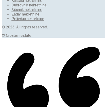
Kaštela nekretnine
Dubrovnik nekretnine
Šibenik nekretnine
Zadar nekretnine
Pelješac nekretnine
© 2026. All rights reserved.
© Croatian estate