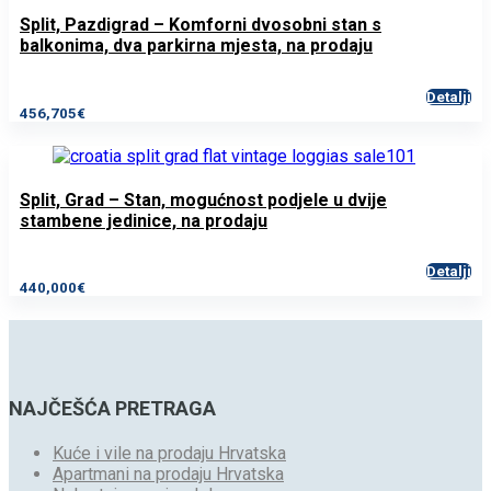
Split, Pazdigrad – Komforni dvosobni stan s
balkonima, dva parkirna mjesta, na prodaju
Detalji
456,705€
Split, Grad – Stan, mogućnost podjele u dvije
stambene jedinice, na prodaju
Detalji
440,000€
NAJČEŠĆA PRETRAGA
Kuće i vile na prodaju Hrvatska
Apartmani na prodaju Hrvatska