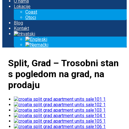
O nama
Lokacije
Coast
Otoci
Blog
Kontakt
Split, Grad – Trosobni stan
s pogledom na grad, na
prodaju