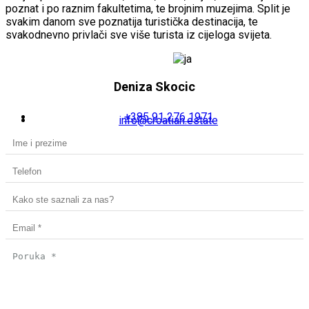
poznat i po raznim fakultetima, te brojnim muzejima. Split je
svakim danom sve poznatija turistička destinacija, te
svakodnevno privlači sve više turista iz cijeloga svijeta.
Deniza Skocic
+385 91 276 1971
info@croatian.estate