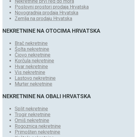
Nekretnine prvi red do mora
Poslovni prostori prodaja Hrvatska
Novogradnja prodaja Hrvatska
Zemlja na prodaju Hrvatska
NEKRETNINE NA OTOCIMA HRVATSKA
Brač nekretnine
Šolta nekretnine
Čiovo nekretnine
Korčula nekretnine
Hvar nekretnine
Vis nekretnine
Lastovo nekretnine
Murter nekretnine
NEKRETNINE NA OBALI HRVATSKA
Split nekretnine
Trogir nekretnine
Omiš nekretnine
Rogoznica nekretnine
Primošten nekretnine