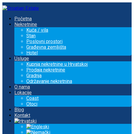
Početna
Nekretnine
Kuća / vila
Stan
Poslovni prostori
Građevna zemljišta
Hotel
Usluge
Kupnja nekretnine u Hrvatskoj
Prodaja nekretnine
Gradnja
Održavanje nekretnina
O nama
Lokacije
Coast
Otoci
Blog
Kontakt