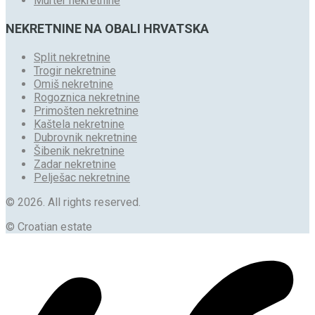
Murter nekretnine
NEKRETNINE NA OBALI HRVATSKA
Split nekretnine
Trogir nekretnine
Omiš nekretnine
Rogoznica nekretnine
Primošten nekretnine
Kaštela nekretnine
Dubrovnik nekretnine
Šibenik nekretnine
Zadar nekretnine
Pelješac nekretnine
© 2026. All rights reserved.
© Croatian estate