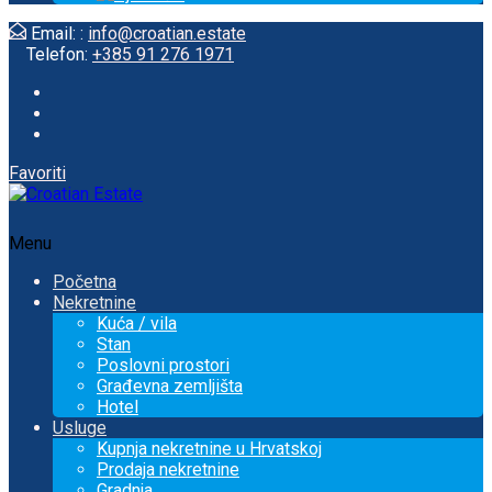
Email: :
info@croatian.estate
Telefon:
+385 91 276 1971
Favoriti
Menu
Početna
Nekretnine
Kuća / vila
Stan
Poslovni prostori
Građevna zemljišta
Hotel
Usluge
Kupnja nekretnine u Hrvatskoj
Prodaja nekretnine
Gradnja