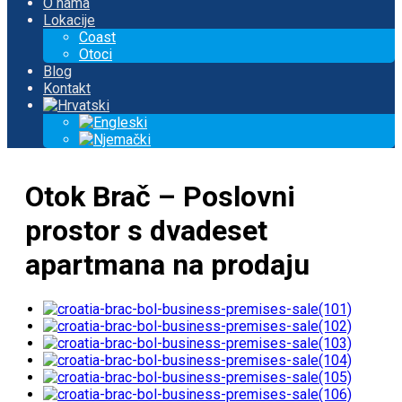
O nama
Lokacije
Coast
Otoci
Blog
Kontakt
Otok Brač – Poslovni
prostor s dvadeset
apartmana na prodaju