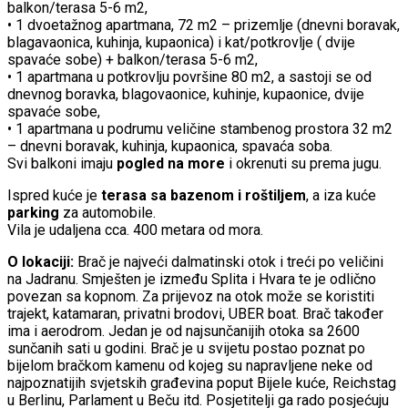
balkon/terasa 5-6 m2,
• 1 dvoetažnog apartmana, 72 m2 – prizemlje (dnevni boravak,
blagavaonica, kuhinja, kupaonica) i kat/potkrovlje ( dvije
spavaće sobe) + balkon/terasa 5-6 m2,
• 1 apartmana u potkrovlju površine 80 m2, a sastoji se od
dnevnog boravka, blagovaonice, kuhinje, kupaonice, dvije
spavaće sobe,
• 1 apartmana u podrumu veličine stambenog prostora 32 m2
– dnevni boravak, kuhinja, kupaonica, spavaća soba.
Svi balkoni imaju
pogled na more
i okrenuti su prema jugu.
Ispred kuće je
terasa sa bazenom i roštiljem
, a iza kuće
parking
za automobile.
Vila je udaljena cca. 400 metara od mora.
O lokaciji:
Brač je najveći dalmatinski otok i treći po veličini
na Jadranu. Smješten je između Splita i Hvara te je odlično
povezan sa kopnom. Za prijevoz na otok može se koristiti
trajekt, katamaran, privatni brodovi, UBER boat. Brač također
ima i aerodrom. Jedan je od najsunčanijih otoka sa 2600
sunčanih sati u godini. Brač je u svijetu postao poznat po
bijelom bračkom kamenu od kojeg su napravljene neke od
najpoznatijih svjetskih građevina poput Bijele kuće, Reichstag
u Berlinu, Parlament u Beču itd. Posjetitelji ga rado posjećuju