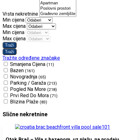
Vrsta nekretnine
Min cijena
Max cijena
Min cijena
Max cijena
Tražite određene značajke
Smanjena Cijena
(11)
Bazen
(161)
Novogradnja
(65)
Parking / Garaža
(213)
Pogled Na More
(218)
Prvi Red Do Mora
(71)
Blizina Plaže
(83)
Slične nekretnine
Otok Brač – Vila s bazenom, uz plažu, na prodaju