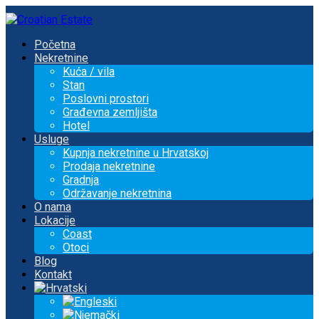
Početna
Nekretnine
Kuća / vila
Stan
Poslovni prostori
Građevna zemljišta
Hotel
Usluge
Kupnja nekretnine u Hrvatskoj
Prodaja nekretnine
Gradnja
Održavanje nekretnina
O nama
Lokacije
Coast
Otoci
Blog
Kontakt