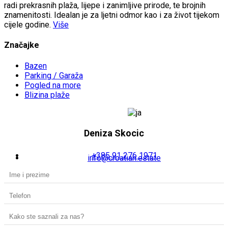
radi prekrasnih plaža, lijepe i zanimljive prirode, te brojnih
znamenitosti. Idealan je za ljetni odmor kao i za život tijekom
cijele godine.
Više
Značajke
Bazen
Parking / Garaža
Pogled na more
Blizina plaže
Deniza Skocic
+385 91 276 1971
info@croatian.estate