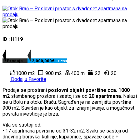
ID : H119
Prodaja
2,000,000€
- Hotel
1000 m2
900 m2
400 m
22
20
Dodaj u Favorite
Prodaje se prostrani
poslovni objekt površine cca. 1000
m2
stambenog prostora i sastoji se od
20 apartmana
. Nalazi
se u Bolu na otoku Braču. Sagrađen je na zemljištu površine
900 m2. Savršen je kao objekt za iznajmljivanje, a mogućnost
povrata investicije je brza.
Vila se sastoji od:
• 17 apartmana površine od 31-32 m2. Svaki se sastoji od
dnevnog boravka, kuhinje, kupaonice, spavaće sobe +