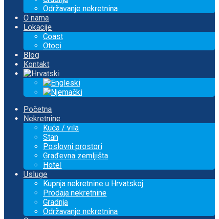
Održavanje nekretnina
O nama
Lokacije
Coast
Otoci
Blog
Kontakt
Početna
Nekretnine
Kuća / vila
Stan
Poslovni prostori
Građevna zemljišta
Hotel
Usluge
Kupnja nekretnine u Hrvatskoj
Prodaja nekretnine
Gradnja
Održavanje nekretnina