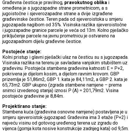
Građevna čestica je pravilnog,
pravokutnog oblika
i
omeđena je s jugozapadne strane prometnicom, a s
jugoistočne i sjeverozapadne strane a dvije izgrađene
građevinske čestice. Teren pada od sjeveroistoka u smjeru
jugozapada nagibom od 35%. Visinska razlika sjeveroistočne
i jugozapadne granice parcele je veća od 13m. Kolno pješačko
priključenje parcele na javnu prometnicu je ostvareno na
jugozapadnom dijelu građevne čestice.
Postojeće stanje:
Kolni pristup i glavni pješački ulaz na česticu su s jugozapada.
Visinska razlika na terenu je savladana vanjskim stubištem uz
građevinu. Postojeća stambena građevina katnosti E = P+2,
pokrivena je dijelom kosim, a dijelom ravnim krovom. GBP
prizemlja je 51,86m2, GBP 1. kata je 84,11m2, a GBP 2. kata je
65,73m2. GBP ukupno (zgrada stambene namjene – prema
snimci izvedenog stanja) iznosi P (A) = 201,79m2. Visina
postojeće građevine je 8,84m.
Projektirano stanje:
Stambena kuća (građevina osnovne namjene) postavljena je u
smjeru sjeveroistok-jugozapad. Građevina ima 3 etaže (P+2) i
najveću visinu od gotovog uređenog terena uz zgradu do
vijenca (gornja kota nosive konstrukcije zadnjeg kata) od 9,5m.