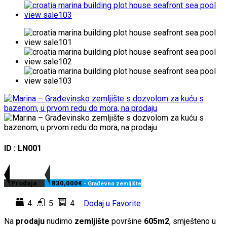
ID : LN001
Prodaja
830,000€
- Građevno zemljište
4
5
4
Dodaj u Favorite
Na
prodaju
nudimo
zemljište
površine
605m2
, smješteno u