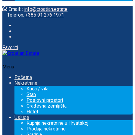
Email: :
info@croatian.estate
Telefon:
+385 91 276 1971
Favoriti
Menu
Početna
Nekretnine
Kuća / vila
Stan
Poslovni prostori
Građevna zemljišta
Hotel
Usluge
Kupnja nekretnine u Hrvatskoj
Prodaja nekretnine
Gradnja