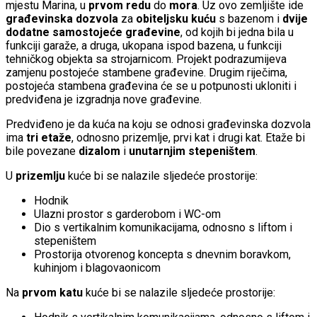
mjestu Marina, u
prvom redu
do
mora
. Uz ovo zemljište ide
građevinska dozvola
za
obiteljsku kuću
s bazenom i
dvije
dodatne samostojeće građevine
, od kojih bi jedna bila u
funkciji garaže, a druga, ukopana ispod bazena, u funkciji
tehničkog objekta sa strojarnicom. Projekt podrazumijeva
zamjenu postojeće stambene građevine. Drugim riječima,
postojeća stambena građevina će se u potpunosti ukloniti i
predviđena je izgradnja nove građevine.
Predviđeno je da kuća na koju se odnosi građevinska dozvola
ima
tri etaže
, odnosno prizemlje, prvi kat i drugi kat. Etaže bi
bile povezane
dizalom
i
unutarnjim stepeništem
.
U
prizemlju
kuće bi se nalazile sljedeće prostorije:
Hodnik
Ulazni prostor s garderobom i WC-om
Dio s vertikalnim komunikacijama, odnosno s liftom i
stepeništem
Prostorija otvorenog koncepta s dnevnim boravkom,
kuhinjom i blagovaonicom
Na
prvom katu
kuće bi se nalazile sljedeće prostorije: