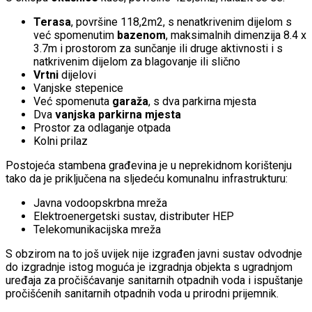
Terasa
, površine 118,2m2, s nenatkrivenim dijelom s
već spomenutim
bazenom
, maksimalnih dimenzija 8.4 x
3.7m i prostorom za sunčanje ili druge aktivnosti i s
natkrivenim dijelom za blagovanje ili slično
Vrtni
dijelovi
Vanjske stepenice
Već spomenuta
garaža
, s dva parkirna mjesta
Dva
vanjska parkirna mjesta
Prostor za odlaganje otpada
Kolni prilaz
Postojeća stambena građevina je u neprekidnom korištenju
tako da je priključena na sljedeću komunalnu infrastrukturu:
Javna vodoopskrbna mreža
Elektroenergetski sustav, distributer HEP
Telekomunikacijska mreža
S obzirom na to još uvijek nije izgrađen javni sustav odvodnje
do izgradnje istog moguća je izgradnja objekta s ugradnjom
uređaja za pročišćavanje sanitarnih otpadnih voda i ispuštanje
pročišćenih sanitarnih otpadnih voda u prirodni prijemnik.