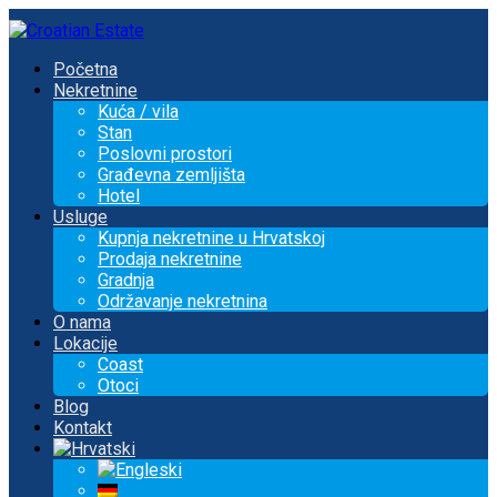
Početna
Nekretnine
Kuća / vila
Stan
Poslovni prostori
Građevna zemljišta
Hotel
Usluge
Kupnja nekretnine u Hrvatskoj
Prodaja nekretnine
Gradnja
Održavanje nekretnina
O nama
Lokacije
Coast
Otoci
Blog
Kontakt