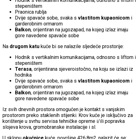
Hodnik s vertikalnim komunikacijama, odnosno s liftom i
stepeništem
Praonica rublja
Dvije spavaće sobe, svaka s
vlastitom kupaonicom
i
garderobnim ormarom
Balkon
, orijentiran na jugozapad, na kojeg izlaz imaju
gore navedene spavaće sobe
Na
drugom katu
kuće bi se nalazile sljedeće prostorije:
Hodnik s vertikalnim komunikacijama, odnosno s liftom i
stepeništem
Terasa
, orijentirana sjeveroistočno, na koju se izlazi iz
hodnika
Dvije spavaće sobe, svaka s
vlastitom kupaonicom
i
garderobnim ormarom
Balkon
, orijentiran na jugozapad, na kojeg izlaz imaju
gore navedene spavaće sobe
Iz svih dnevnih prostora omogućen je kontakt s vanjskim
prostorom preko staklenih stijenki. Krov kuće je isključivo za
korištenje u svrhu servisa tehničke opreme i/ili popravka
slojeva krova, gromobranske instalacije i sl.
U sklopu
okućnice
kuće, površine 426,8m2, nalazit će se: