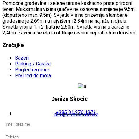
Pomoćne građevine i zelene terase kaskadno prate prirodni
teren. Maksimalna visina građevine osnovne namjene je 9,5m
(dopušteno max. 9,5m). Svijetla visina prizemlja stambene
građevine je 2,69m na najvišem i 2,34m na najnižem dijelu.
Svijetla visina 1. i 2. kata je 2,60m. Svijetla visina u garaži je
2,40m. Završna se etaža oblikuje ravnim neprohodnim krovom.
Značajke
Bazen
Parking / Garaža
Pogled na more
Prvi red do mora
Deniza Skocic
+385 91 276 1971
info@croatian.estate