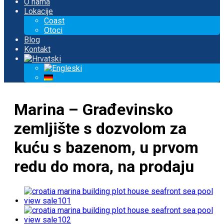
O nama
Lokacije
Coast
Otoci
Blog
Kontakt
Marina – Građevinsko
zemljište s dozvolom za
kuću s bazenom, u prvom
redu do mora, na prodaju