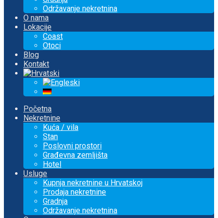
Održavanje nekretnina
O nama
Lokacije
Coast
Otoci
Blog
Kontakt
Početna
Nekretnine
Kuća / vila
Stan
Poslovni prostori
Građevna zemljišta
Hotel
Usluge
Kupnja nekretnine u Hrvatskoj
Prodaja nekretnine
Gradnja
Održavanje nekretnina