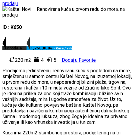
ID : K650
Prodaja
1,250,000€
- Kuća / vila
220 m2
4
5
Dodaj u Favorite
Prodajemo jedinstvenu, renoviranu kuću s pogledom na more,
smještenu u samom centru Kaštel Novog, na izuzetnoj lokaciji,
u prvom redu do mora, u neposrednoj blizini plaža, trgovina,
restorana i kafića i 10 minuta vožnje od Zračne luke Split. Ovo
je idealna prilika za one koji traže kombinaciju blizine svih
važnijih sadržaja, mira i ugodne atmosfere za život. Uz to,
kuća je dio kulturno-povijesne baštine Kaštel Novog, pa
predstavlja i savršenu kombinaciju autentičnog dalmatinskog
šarma i modernog luksuza, zbog čega je idealna za privatno
uživanje ili kao vrhunska investicija u turizam.
Kuća ima 220m2 stambenog prostora, podijeljenog na tri