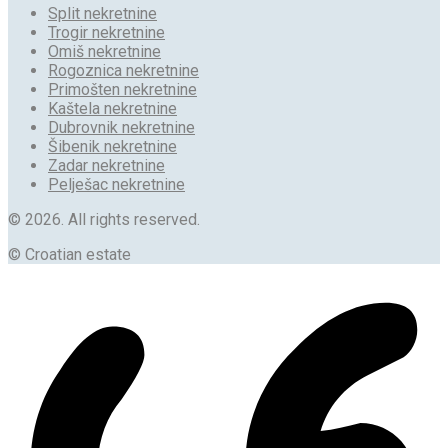
Split nekretnine
Trogir nekretnine
Omiš nekretnine
Rogoznica nekretnine
Primošten nekretnine
Kaštela nekretnine
Dubrovnik nekretnine
Šibenik nekretnine
Zadar nekretnine
Pelješac nekretnine
© 2026. All rights reserved.
© Croatian estate