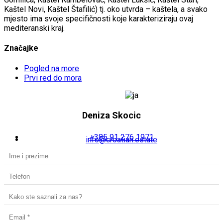
Kaštel Novi, Kaštel Štafilić) tj. oko utvrda – kaštela, a svako
mjesto ima svoje specifičnosti koje karakteriziraju ovaj
mediteranski kraj.
Značajke
Pogled na more
Prvi red do mora
Deniza Skocic
+385 91 276 1971
info@croatian.estate