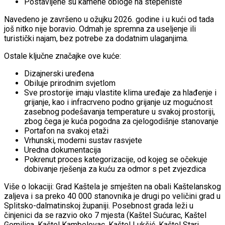
Postavljene su kamene obloge na stepenište
Navedeno je završeno u ožujku 2026. godine i u kući od tada
još nitko nije boravio. Odmah je spremna za useljenje ili
turistički najam, bez potrebe za dodatnim ulaganjima.
Ostale ključne značajke ove kuće:
Dizajnerski uređena
Obiluje prirodnim svjetlom
Sve prostorije imaju vlastite klima uređaje za hlađenje i
grijanje, kao i infracrveno podno grijanje uz mogućnost
zasebnog podešavanja temperature u svakoj prostoriji,
zbog čega je kuća pogodna za cjelogodišnje stanovanje
Portafon na svakoj etaži
Vrhunski, moderni sustav rasvjete
Uredna dokumentacija
Pokrenut proces kategorizacije, od kojeg se očekuje
dobivanje rješenja za kuću za odmor s pet zvjezdica
Više o lokaciji: Grad Kaštela je smješten na obali Kaštelanskog
zaljeva i sa preko 40 000 stanovnika je drugi po veličini grad u
Splitsko-dalmatinskoj županiji. Posebnost grada leži u
činjenici da se razvio oko 7 mjesta (Kaštel Sućurac, Kaštel
Gomilica, Kaštel Kambelovac, Kaštel Lukšić, Kaštel Stari,