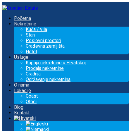
Početna
Nekretnine
Kuća / vila
Stan
Poslovni prostori
Građevna zemljišta
Hotel
Usluge
Kupnja nekretnine u Hrvatskoj
Prodaja nekretnine
Gradnja
Održavanje nekretnina
O nama
Lokacije
Coast
Otoci
Blog
Kontakt