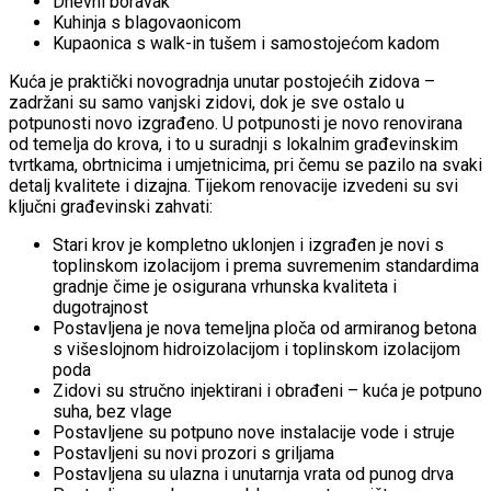
Dnevni boravak
Kuhinja s blagovaonicom
Kupaonica s walk-in tušem i samostojećom kadom
Kuća je praktički novogradnja unutar postojećih zidova –
zadržani su samo vanjski zidovi, dok je sve ostalo u
potpunosti novo izgrađeno. U potpunosti je novo renovirana
od temelja do krova, i to u suradnji s lokalnim građevinskim
tvrtkama, obrtnicima i umjetnicima, pri čemu se pazilo na svaki
detalj kvalitete i dizajna. Tijekom renovacije izvedeni su svi
ključni građevinski zahvati:
Stari krov je kompletno uklonjen i izgrađen je novi s
toplinskom izolacijom i prema suvremenim standardima
gradnje čime je osigurana vrhunska kvaliteta i
dugotrajnost
Postavljena je nova temeljna ploča od armiranog betona
s višeslojnom hidroizolacijom i toplinskom izolacijom
poda
Zidovi su stručno injektirani i obrađeni – kuća je potpuno
suha, bez vlage
Postavljene su potpuno nove instalacije vode i struje
Postavljeni su novi prozori s griljama
Postavljena su ulazna i unutarnja vrata od punog drva