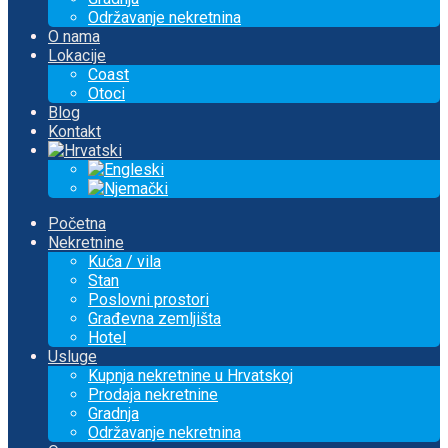
Održavanje nekretnina
O nama
Lokacije
Coast
Otoci
Blog
Kontakt
Početna
Nekretnine
Kuća / vila
Stan
Poslovni prostori
Građevna zemljišta
Hotel
Usluge
Kupnja nekretnine u Hrvatskoj
Prodaja nekretnine
Gradnja
Održavanje nekretnina