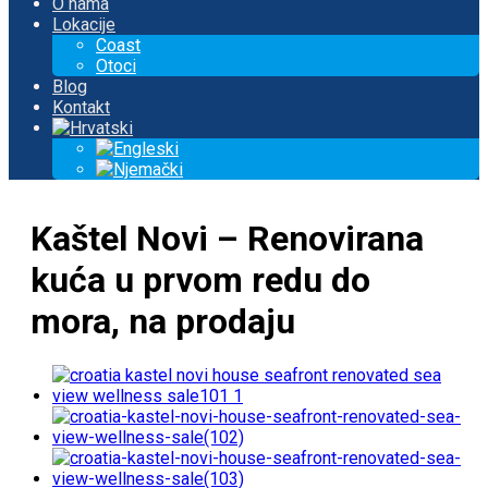
O nama
Lokacije
Coast
Otoci
Blog
Kontakt
Kaštel Novi – Renovirana
kuća u prvom redu do
mora, na prodaju