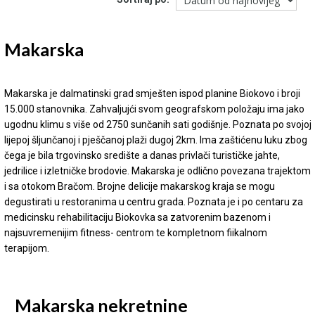
Makarska
Makarska je dalmatinski grad smješten ispod planine Biokovo i broji
15.000 stanovnika. Zahvaljujći svom geografskom položaju ima jako
ugodnu klimu s više od 2750 sunčanih sati godišnje. Poznata po svojoj
lijepoj šljunčanoj i pješčanoj plaži dugoj 2km. Ima zaštićenu luku zbog
čega je bila trgovinsko središte a danas privlači turističke jahte,
jedrilice i izletničke brodovie. Makarska je odlično povezana trajektom
i sa otokom Bračom. Brojne delicije makarskog kraja se mogu
degustirati u restoranima u centru grada. Poznata je i po centaru za
medicinsku rehabilitaciju Biokovka sa zatvorenim bazenom i
najsuvremenijim fitness- centrom te kompletnom fiikalnom
terapijom.
Makarska nekretnine