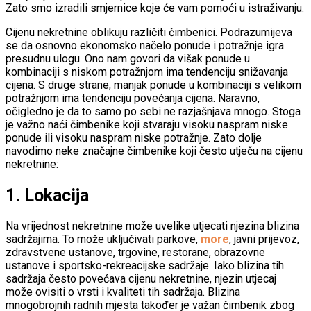
Zato smo izradili smjernice koje će vam pomoći u istraživanju.
Cijenu nekretnine oblikuju različiti čimbenici. Podrazumijeva
se da osnovno ekonomsko načelo ponude i potražnje igra
presudnu ulogu. Ono nam govori da višak ponude u
kombinaciji s niskom potražnjom ima tendenciju snižavanja
cijena. S druge strane, manjak ponude u kombinaciji s velikom
potražnjom ima tendenciju povećanja cijena. Naravno,
očigledno je da to samo po sebi ne razjašnjava mnogo. Stoga
je važno naći čimbenike koji stvaraju visoku naspram niske
ponude ili visoku naspram niske potražnje. Zato dolje
navodimo neke značajne čimbenike koji često utječu na cijenu
nekretnine:
1.
Lokacija
Na vrijednost nekretnine može uvelike utjecati njezina blizina
sadržajima. To može uključivati parkove,
more
, javni prijevoz,
zdravstvene ustanove, trgovine, restorane, obrazovne
ustanove i sportsko-rekreacijske sadržaje. Iako blizina tih
sadržaja često povećava cijenu nekretnine, njezin utjecaj
može ovisiti o vrsti i kvaliteti tih sadržaja. Blizina
mnogobrojnih radnih mjesta također je važan čimbenik zbog