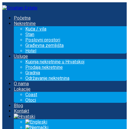
Početna
Nekretnine
Kuća / vila
Stan
Poslovni prostori
Građevna zemljišta
Hotel
Usluge
Kupnja nekretnine u Hrvatskoj
Prodaja nekretnine
Gradnja
Održavanje nekretnina
O nama
Lokacije
Coast
Otoci
Blog
Kontakt