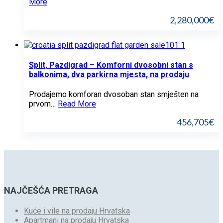
More
2,280,000€
Split, Pazdigrad – Komforni dvosobni stan s
balkonima, dva parkirna mjesta, na prodaju
Prodajemo komforan dvosoban stan smješten na
prvom…
Read More
456,705€
NAJČEŠĆA PRETRAGA
Kuće i vile na prodaju Hrvatska
Apartmani na prodaju Hrvatska