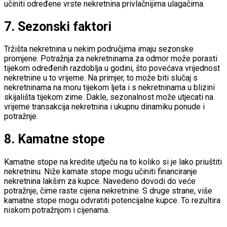
učiniti određene vrste nekretnina privlačnijima ulagačima.
7.
Sezonski faktori
Tržišta nekretnina u nekim područjima imaju sezonske
promjene. Potražnja za nekretninama za odmor može porasti
tijekom određenih razdoblja u godini, što povećava vrijednost
nekretnine u to vrijeme. Na primjer, to može biti slučaj s
nekretninama na moru tijekom ljeta i s nekretninama u blizini
skijališta tijekom zime. Dakle, sezonalnost može utjecati na
vrijeme transakcija nekretnina i ukupnu dinamiku ponude i
potražnje.
8.
Kamatne stope
Kamatne stope na kredite utječu na to koliko si je lako priuštiti
nekretninu. Niže kamate stope mogu učiniti financiranje
nekretnina lakšim za kupce. Navedeno dovodi do veće
potražnje, čime raste cijena nekretnine. S druge strane, više
kamatne stope mogu odvratiti potencijalne kupce. To rezultira
niskom potražnjom i cijenama.