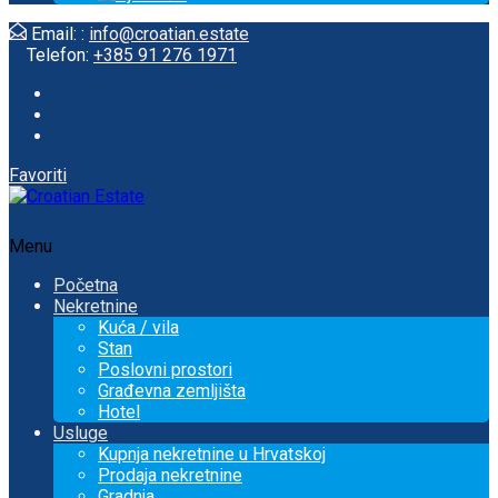
Email: :
info@croatian.estate
Telefon:
+385 91 276 1971
Favoriti
Menu
Početna
Nekretnine
Kuća / vila
Stan
Poslovni prostori
Građevna zemljišta
Hotel
Usluge
Kupnja nekretnine u Hrvatskoj
Prodaja nekretnine
Gradnja