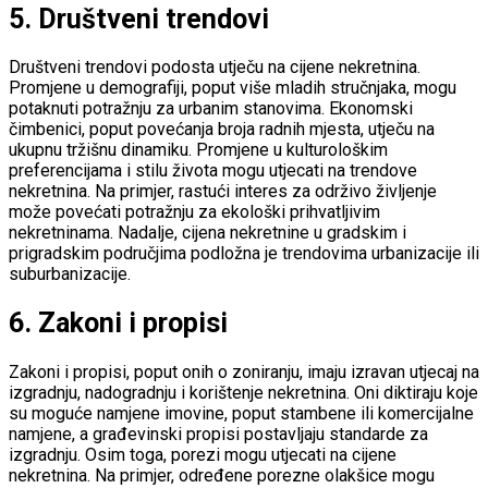
5.
Društveni trendovi
Društveni trendovi podosta utječu na cijene nekretnina.
Promjene u demografiji, poput više mladih stručnjaka, mogu
potaknuti potražnju za urbanim stanovima. Ekonomski
čimbenici, poput povećanja broja radnih mjesta, utječu na
ukupnu tržišnu dinamiku. Promjene u kulturološkim
preferencijama i stilu života mogu utjecati na trendove
nekretnina. Na primjer, rastući interes za održivo življenje
može povećati potražnju za ekološki prihvatljivim
nekretninama. Nadalje, cijena nekretnine u gradskim i
prigradskim područjima podložna je trendovima urbanizacije ili
suburbanizacije.
6.
Zakoni i propisi
Zakoni i propisi, poput onih o zoniranju, imaju izravan utjecaj na
izgradnju, nadogradnju i korištenje nekretnina. Oni diktiraju koje
su moguće namjene imovine, poput stambene ili komercijalne
namjene, a građevinski propisi postavljaju standarde za
izgradnju. Osim toga, porezi mogu utjecati na cijene
nekretnina. Na primjer, određene porezne olakšice mogu