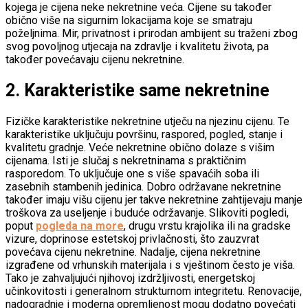
kojega je cijena neke nekretnine veća. Cijene su također
obično više na sigurnim lokacijama koje se smatraju
poželjnima. Mir, privatnost i prirodan ambijent su traženi zbog
svog povoljnog utjecaja na zdravlje i kvalitetu života, pa
također povećavaju cijenu nekretnine.
2.
Karakteristike same nekretnine
Fizičke karakteristike nekretnine utječu na njezinu cijenu. Te
karakteristike uključuju površinu, raspored, pogled, stanje i
kvalitetu gradnje. Veće nekretnine obično dolaze s višim
cijenama. Isti je slučaj s nekretninama s praktičnim
rasporedom. To uključuje one s više spavaćih soba ili
zasebnih stambenih jedinica. Dobro održavane nekretnine
također imaju višu cijenu jer takve nekretnine zahtijevaju manje
troškova za useljenje i buduće održavanje. Slikoviti pogledi,
poput
pogleda na more
, drugu vrstu krajolika ili na gradske
vizure, doprinose estetskoj privlačnosti, što zauzvrat
povećava cijenu nekretnine. Nadalje, cijena nekretnine
izgrađene od vrhunskih materijala i s vještinom često je viša.
Tako je zahvaljujući njihovoj izdržljivosti, energetskoj
učinkovitosti i generalnom strukturnom integritetu. Renovacije,
nadogradnje i moderna opremljenost mogu dodatno povećati