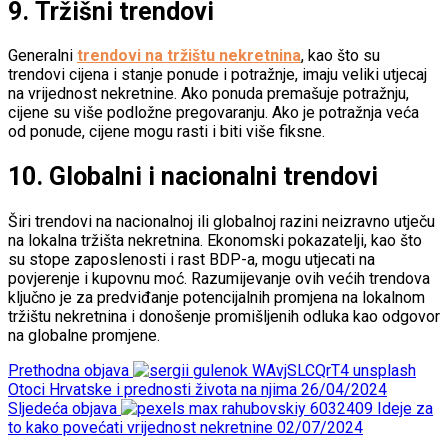
9.
Tržišni trendovi
Generalni
trendovi na tržištu nekretnina
, kao što su
trendovi cijena i stanje ponude i potražnje, imaju veliki utjecaj
na vrijednost nekretnine. Ako ponuda premašuje potražnju,
cijene su više podložne pregovaranju. Ako je potražnja veća
od ponude, cijene mogu rasti i biti više fiksne.
10.
Globalni i nacionalni trendovi
Širi trendovi na nacionalnoj ili globalnoj razini neizravno utječu
na lokalna tržišta nekretnina. Ekonomski pokazatelji, kao što
su stope zaposlenosti i rast BDP-a, mogu utjecati na
povjerenje i kupovnu moć. Razumijevanje ovih većih trendova
ključno je za predviđanje potencijalnih promjena na lokalnom
tržištu nekretnina i donošenje promišljenih odluka kao odgovor
na globalne promjene.
Prethodna objava
Otoci Hrvatske i prednosti života na njima
26/04/2024
Sljedeća objava
Ideje za
to kako povećati vrijednost nekretnine
02/07/2024