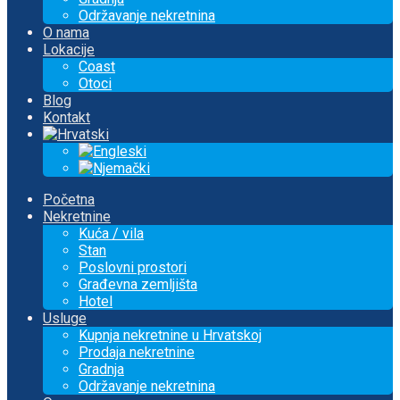
Održavanje nekretnina
O nama
Lokacije
Coast
Otoci
Blog
Kontakt
Početna
Nekretnine
Kuća / vila
Stan
Poslovni prostori
Građevna zemljišta
Hotel
Usluge
Kupnja nekretnine u Hrvatskoj
Prodaja nekretnine
Gradnja
Održavanje nekretnina