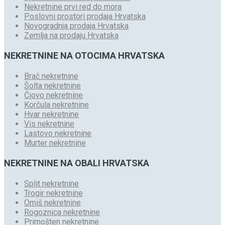
Nekretnine prvi red do mora
Poslovni prostori prodaja Hrvatska
Novogradnja prodaja Hrvatska
Zemlja na prodaju Hrvatska
NEKRETNINE NA OTOCIMA HRVATSKA
Brač nekretnine
Šolta nekretnine
Čiovo nekretnine
Korčula nekretnine
Hvar nekretnine
Vis nekretnine
Lastovo nekretnine
Murter nekretnine
NEKRETNINE NA OBALI HRVATSKA
Split nekretnine
Trogir nekretnine
Omiš nekretnine
Rogoznica nekretnine
Primošten nekretnine